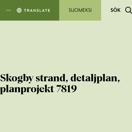
Hoppa till sidans innehåll
SUOMEKSI
SÖK
Skogby strand, detaljplan,
planprojekt 7819