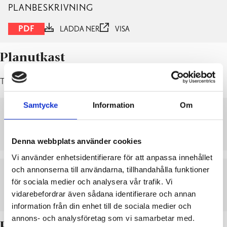
PLANBESKRIVNING
PDF
LADDA NER
VISA
Planutkast
Till påseende: 17.6 – 16.8.2024
Samtycke
Information
Om
PLANKARTA MED BESTÄMMELSER
LADDA NER
VISA
Denna webbplats använder cookies
Vi använder enhetsidentifierare för att anpassa innehållet
och annonserna till användarna, tillhandahålla funktioner
PLANBESKRIVNING
för sociala medier och analysera vår trafik. Vi
vidarebefordrar även sådana identifierare och annan
LADDA NER
VISA
information från din enhet till de sociala medier och
annons- och analysföretag som vi samarbetar med.
Planläggningens påbörjande och