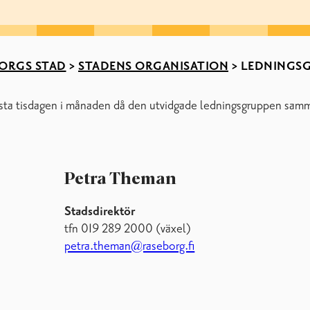
ORGS STAD
>
STADENS ORGANISATION
>
LEDNINGS
ista tisdagen i månaden då den utvidgade ledningsgruppen samm
Petra Theman
Stadsdirektör
tfn 019 289 2000 (växel)
petra.theman@raseborg.fi