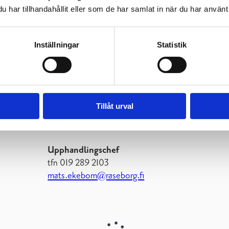
Johan Nylund
har tillhandahållit eller som de har samlat in när du har använt 
HR-chef
tfn 019 289 2030
Inställningar
Statistik
johan.nylund@raseborg.fi
Tillåt urval
Mats
Ekebom
Upphandlingschef
tfn 019 289 2103
mats.ekebom@raseborg.fi