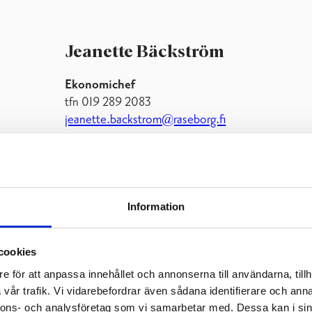
Jeanette Bäckström
Ekonomichef
tfn 019 289 2083
jeanette.backstrom@raseborg.fi
Information
cookies
månaden och består av ledningsgruppen samt följande tjänstei
e för att anpassa innehållet och annonserna till användarna, tillh
vår trafik. Vi vidarebefordrar även sådana identifierare och anna
nnons- och analysföretag som vi samarbetar med. Dessa kan i sin