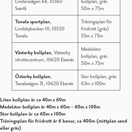
Lindersvägen 68, 10360
bollplan, gräs
Svartå
50m x 75m
Tenala sportplan
,
Träningsplan för
Lindsbybacken 10, 10520
friidrott (gräs)
Tenala
53m x 73m
Medelstor
Västerby bollplan
, Västerby
bollplan, gräs
idrottscentrum, 10620 Ekenäs
50m x 75m
Österby bollplan
,
Stor bollplan, gräs
Tenalavägen 31, 10620 Ekenäs
63m x 100m
Liten bollplan är ca 40m x 60m
Medelstor bollplan är 40m x 60m – 60m x 100m
Stor bollplan är ca 60m x 100m
Träningsplan för friidrott är 6 banor, ca 400m (mittplan sand
eller gräs)