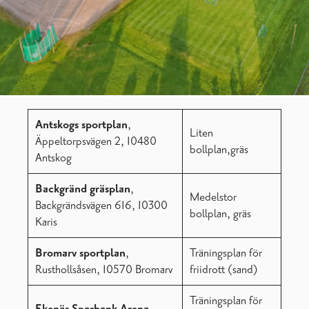
Antskogs sportplan
,
Liten
Äppeltorpsvägen 2, 10480
bollplan,gräs
Antskog
Backgränd gräsplan
,
Medelstor
Backgrändsvägen 616, 10300
bollplan, gräs
Karis
Bromarv sportplan
,
Träningsplan för
Rusthollsåsen, 10570 Bromarv
friidrott (sand)
Träningsplan för