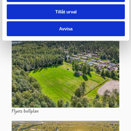
Tillåt urval
Fiskars sportplan
Avvisa
Flyets bollplan