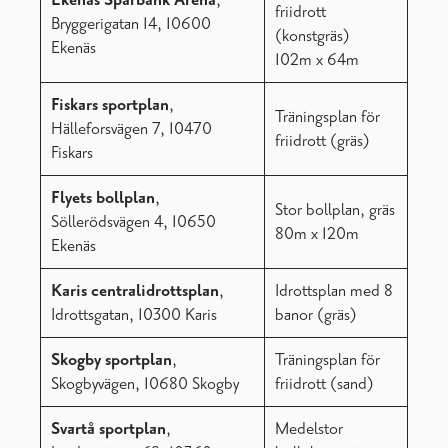
Ekenäs Sparbank Arena
,
friidrott
Bryggerigatan 14, 10600
(konstgräs)
Ekenäs
102m x 64m
Fiskars sportplan
,
Träningsplan för
Hälleforsvägen 7, 10470
friidrott (gräs)
Fiskars
Flyets bollplan
,
Stor bollplan, gräs
Söllerödsvägen 4, 10650
80m x 120m
Ekenäs
Karis centralidrottsplan
,
Idrottsplan med 8
Idrottsgatan, 10300 Karis
banor (gräs)
Skogby sportplan
,
Träningsplan för
Skogbyvägen, 10680 Skogby
friidrott (sand)
Svartå sportplan
,
Medelstor