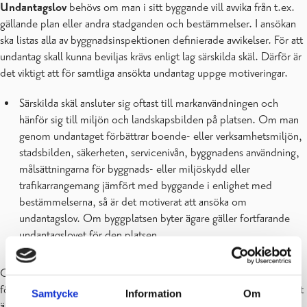
Undantagslov
behövs om man i sitt byggande vill avvika från t.ex.
gällande plan eller andra stadganden och bestämmelser. I ansökan
ska listas alla av byggnadsinspektionen definierade avvikelser. För att
undantag skall kunna beviljas krävs enligt lag särskilda skäl. Därför är
det viktigt att för samtliga ansökta undantag uppge motiveringar.
Särskilda skäl ansluter sig oftast till markanvändningen och
hänför sig till miljön och landskapsbilden på platsen. Om man
genom undantaget förbättrar boende- eller verksamhetsmiljön,
stadsbilden, säkerheten, servicenivån, byggnadens användning,
målsättningarna för byggnads- eller miljöskydd eller
trafikarrangemang jämfört med byggande i enlighet med
bestämmelserna, så är det motiverat att ansöka om
undantagslov. Om byggplatsen byter ägare gäller fortfarande
undantagslovet för den platsen.
Om särskilda skäl finns för avvikelserna och om de övriga
förutsättningarna uppfylls kan myndigheten överväga om undantaget
Samtycke
Information
Om
är ändamålsenligt, eller om det vore bättre att utreda saken genom