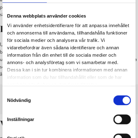
planläggning, då ett likvärdigt bemötande av markägare bättre kan
säkerställas och en bredare konsekvensbedömning göras.
Denna webbplats använder cookies
Vi använder enhetsidentifierare för att anpassa innehållet
I vilket skede ska man ansöka?
och annonserna till användarna, tillhandahålla funktioner
för sociala medier och analysera vår trafik. Vi
Undantagslov ansöks i regel innan bygglovet. Under beredningen
vidarebefordrar även sådana identifierare och annan
begärs vid behov myndighetsutlåtanden, grannar hörs och
information från din enhet till de sociala medier och
utredningar utförs. Om det under denna process framkommer fakta
annons- och analysföretag som vi samarbetar med.
som kan påverka beslutet ges sökande möjlighet att framföra sin
Dessa kan i sin tur kombinera informationen med annan
åsikt och förklaring i saken.
information som du har tillhandahållit eller som de har
samlat in när du har använt deras tjänster.
GUIDE VID SÖKANDE AV UNDANTAGSLOV
Samtyckesval
Nödvändig
PDF
LADDA NER
VISA
Inställningar
Vilka avgifter tillkommer?