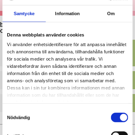
Samtycke
Information
Om
HEM
>
KULTUR OCH FRITID
>
BIBLIOTEKET
>
MÖTES-
OCH STUDIERUM
Denna webbplats använder cookies
Vi använder enhetsidentifierare för att anpassa innehållet
Ekenäs bibliotek, mötesrum
och annonserna till användarna, tillhandahålla funktioner
och studierum
för sociala medier och analysera vår trafik. Vi
vidarebefordrar även sådana identifierare och annan
information från din enhet till de sociala medier och
Karis bibliotek, mötesrum
annons- och analysföretag som vi samarbetar med.
Dessa kan i sin tur kombinera informationen med annan
information som du har tillhandahållit eller som de har
Hyra
samlat in när du har använt deras tjänster.
Samtyckesval
Nödvändig