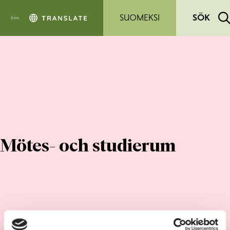
Hoppa till sidans innehåll
SUOMEKSI
SÖK
Mötes- och studierum