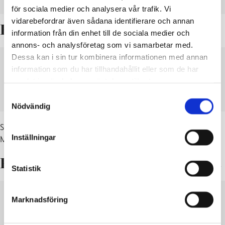
för sociala medier och analysera vår trafik. Vi
vidarebefordrar även sådana identifierare och annan
Resultatet i kommunalvalet 2017
information från din enhet till de sociala medier och
annons- och analysföretag som vi samarbetar med.
Dessa kan i sin tur kombinera informationen med annan
LEDAMÖTER OCH ERSÄTTARE I RASEBORGS
information som du har tillhandahållit eller som de har
STADSFULLMÄKTIGE
samlat in när du har använt deras tjänster.
Samtyckesval
LADDA NER
VISA
Nödvändig
Stadsfullmäktige består av 43 medlemmar och deras ersättare.
Inställningar
Mandatperiod 1.6.2017–31.5.2021.
Resultatet i kommunalvalet 2012
Statistik
INVALDA OCH ERSÄTTARE 2012
Marknadsföring
LADDA NER
VISA