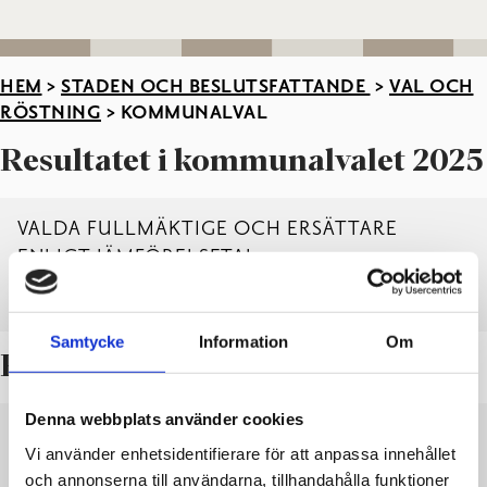
HEM
>
STADEN OCH BESLUTSFATTANDE
>
VAL OCH
RÖSTNING
>
KOMMUNALVAL
Resultatet i kommunalvalet 2025
VALDA FULLMÄKTIGE OCH ERSÄTTARE
ENLIGT JÄMFÖRELSETAL
PDF
LADDA NER
VISA
Samtycke
Information
Om
Resultatet i kommunalvalet 2021
Denna webbplats använder cookies
FULLMÄKTIGE MED ERSÄTTARE 16.6.2021
Vi använder enhetsidentifierare för att anpassa innehållet
och annonserna till användarna, tillhandahålla funktioner
LADDA NER
VISA