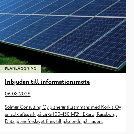
PLANLÄGGNING
Inbjudan till informationsmöte
06.08.2026
Solmar Consulting Oy planerar tillsammans med Korkia Oy
en solkraftspark på cirka 100–130 MW i Ekerö, Raseborg.
Detaljplaneförslaget finns till påseende på stadens