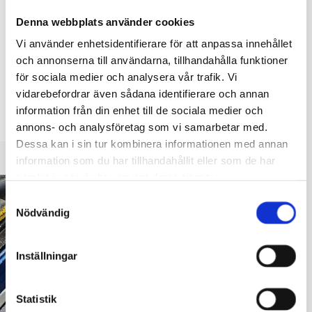
stängs tillfälligt
Denna webbplats använder cookies
30.07.2026
Vi använder enhetsidentifierare för att anpassa innehållet
och annonserna till användarna, tillhandahålla funktioner
Lekparken vid Tallmogatan/Tallmogränd i Karis stängs
för sociala medier och analysera vår trafik. Vi
tillfälligt på grund av vägarbeten i direkt anslutning till
vidarebefordrar även sådana identifierare och annan
lekparken. Arbetet börjar 3.8.2026.
information från din enhet till de sociala medier och
Eftersom arbetet utförs i lekparkens
annons- och analysföretag som vi samarbetar med.
Dessa kan i sin tur kombinera informationen med annan
information som du har tillhandahållit eller som de har
samlat in när du har använt deras tjänster.
Samtyckesval
Nödvändig
Inställningar
Statistik