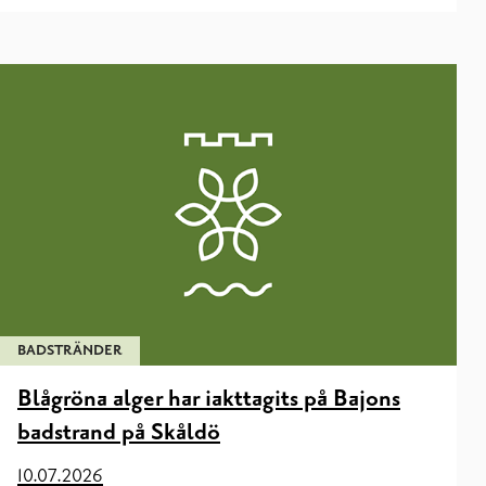
BADSTRÄNDER
Blågröna alger har iakttagits på Bajons
badstrand på Skåldö
10.07.2026