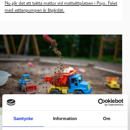
Nu går det att tvätta mattor vid mattvättplatsen i Pojo. Felet
med vattenpumpen är åtgärdat.
GATOR, PARKER & ALLMÄNNA OMRÅDEN
Samtycke
Information
Om
Lekparken vid Tallmogatan/Tallmogränd