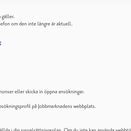
m gäller.
elefon om den inte längre är aktuell.
r
nnonser eller skicka in öppna ansökningar.
bsökningsprofil på Jobbmarknadens webbplats.
ställda i din sysselsättningsplan. Om du inte kan använda webb