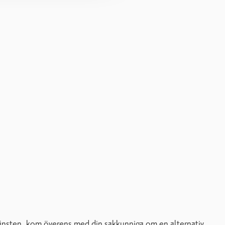
tjänsten, kom överens med din sakkunniga om en alternativ