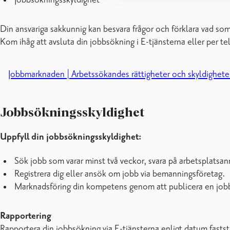
Din ansvariga sakkunnig kan besvara frågor och förklara vad so
Kom ihåg att avsluta din jobbsökning i E-tjänsterna eller per t
Jobbmarknaden | Arbetssökandes rättigheter och skyldighete
Jobbsökningsskyldighet
Uppfyll din jobbsökningsskyldighet:
Sök jobb som varar minst två veckor, svara på arbetsplatsa
Registrera dig eller ansök om jobb via bemanningsföretag.
Marknadsföring din kompetens genom att publicera en job
Rapportering
Rapportera din jobbsökning via E-tjänsterna enligt datum fast