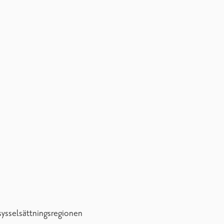
 sysselsättningsregionen