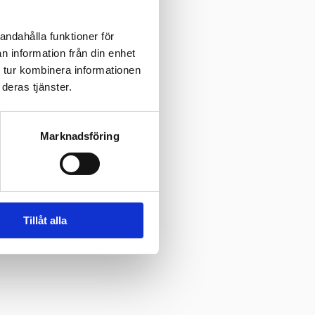
andahålla funktioner för
n information från din enhet
 tur kombinera informationen
deras tjänster.
Marknadsföring
Tillåt alla