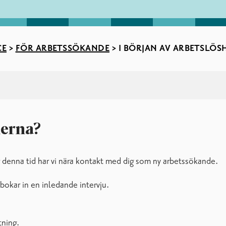
CE
>
FÖR ARBETSSÖKANDE
>
I BÖRJAN AV ARBETSLÖS
derna?
 denna tid har vi nära kontakt med dig som ny arbetssökande.
 bokar in en inledande intervju.
.
ttning.