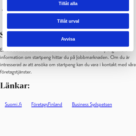
telefonservice.
Tillåt alla
Business Sydspetsen
ger företagarrådgivning till invånare i
Raseborg och Ingå.
Tillåt urval
Startpeng
Avvisa
En arbetslös arbetssökande kan även ansöka om startpeng. Mera
information om startpeng hittar du på Jobbmarknaden. Om du är
intresserad av att ansöka om startpeng kan du vara i kontakt med våra
företagstjänster.
Länkar:
Suomi.fi
FöretagsFinland
Business Sydspetsen