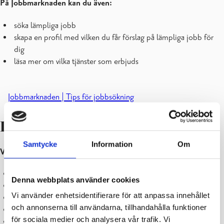
På Jobbmarknaden kan du även:
söka lämpliga jobb
skapa en profil med vilken du får förslag på lämpliga jobb för
dig
läsa mer om vilka tjänster som erbjuds
Jobbmarknaden | Tips för jobbsökning
Lediga jobb
Samtycke
Information
Om
Via dessa sidor kan du hitta lediga arbetsplatser att söka:
Kuntarekry
Denna webbplats använder cookies
Kuntarekry, lediga jobb i Raseborgs stad
Vi använder enhetsidentifierare för att anpassa innehållet
Jobbmarknaden
och annonserna till användarna, tillhandahålla funktioner
Oikotie
(endast på finska)
för sociala medier och analysera vår trafik. Vi
Duunitori
(endast på finska)