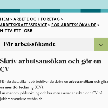
HEM
>
ARBETE OCH FÖRETAG
>
ARBETSKRAFTSSERVICE
>
FÖR ARBETSSÖKANDE
>
HITTA ETT JOBB
För arbetssökande
För arbetssökande
Skriv arbetsansökan och gör en
Anmäl dig som arbetssökande
Hitta ett jobb
CV
I början av arbetslösheten
När du skall söka jobb behöver du skriva en
arbetsansökan
och göra
en
meritförteckning
(CV).
Läs mer om jobbsökning och hur man skriver ansökan och CV på
Jobbmarknadens webbsida.