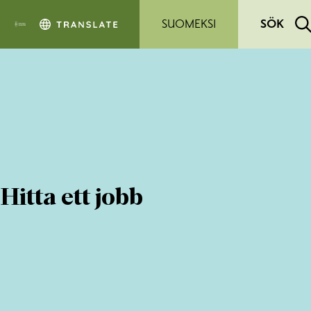
Hoppa till sidans innehåll
SUOMEKSI
SÖK
Hitta ett jobb