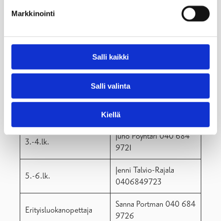
Rehtori,
Sanna Portman 040 684
Markkinointi
erityisluokanopettaja
9726
Opettajat
Salli kaikki
Mari Starckman 040
1.lk.
635 2253
Salli valinta
Heini Liukkonen 040
2.lk.
684 9720
Kiellä
Juho Pöyhtäri 040 684
3.-4.lk.
9721
Jenni Talvio-Rajala
5.-6.lk.
0406849723
Sanna Portman 040 684
Erityisluokanopettaja
9726