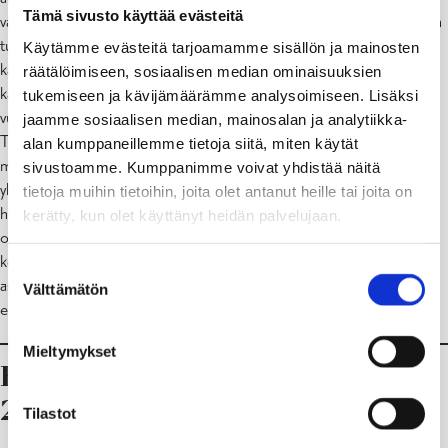
Tämä sivusto käyttää evästeitä
vahvuuksia ovat myönteinen ilmapiiri ja pienen kyläkoulun mukanaan
tuomat edut. Oppilaat opitaan tuntemaan yksilöinä, ja näin
Käytämme evästeitä tarjoamamme sisällön ja mainosten
kanssakäymisestä tulee aitoa ja mukavaa. Jokaista pyritään tukemaan
räätälöimiseen, sosiaalisen median ominaisuuksien
kasvussaan omaksi itsekseen kannustavalla otteella ja aktiivisella
tukemiseen ja kävijämäärämme analysoimiseen. Lisäksi
vuorovaikutuksella kustakin ihmisestä löydetään vahvuudet.
jaamme sosiaalisen median, mainosalan ja analytiikka-
Turvallisessa ja erilaisuuden hyväksyvässä ilmapiirissä oppiminen on
alan kumppaneillemme tietoja siitä, miten käytät
mahdollista. Avoin ja vuorovaikutuksellinen ilmapiiri luodaan
sivustoamme. Kumppanimme voivat yhdistää näitä
yhdessä. Myönteinen henki edistää koko yhteisön oppimista ja
tietoja muihin tietoihin, joita olet antanut heille tai joita on
hyvinvointia. Jokaisen yksilölliset oppimisedellytykset pyritään
kerätty, kun olet käyttänyt heidän palvelujaan.
ottamaan huomioon. Koulun ja kodin yhteisymmärrys on tärkeää
koska huoltajat ovat lapsensa kasvatuksen vastuullisimmat
Suostumuksen
asiantuntijat. Yhteistyö ja yhteisymmärrys kotien kanssa on
Välttämätön
valinta
ehdottoman tärkeää.
Mieltymykset
Henkilökunta lukuvuonna 2026-
2027
Tilastot