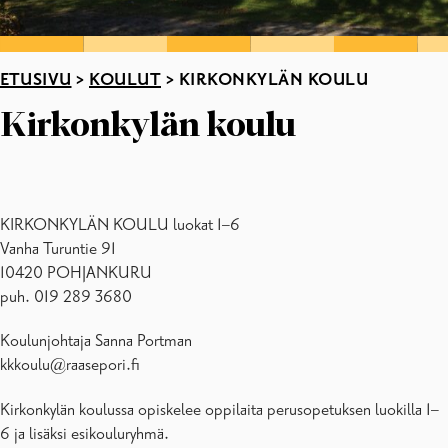
ETUSIVU
>
KOULUT
>
KIRKONKYLÄN KOULU
Kirkonkylän koulu
KIRKONKYLÄN KOULU luokat 1–6
Vanha Turuntie 91
10420 POHJANKURU
puh. 019 289 3680
Koulunjohtaja Sanna Portman
kkkoulu@raasepori.fi
Kirkonkylän koulussa opiskelee oppilaita perusopetuksen luokilla 1–
6 ja lisäksi esikouluryhmä.