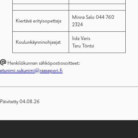
Minna Salo 044 760
Kiertävä erityisopettaja
2324
Iida Varis
Koulunkäynninohjaajat
Taru Töntsi
Henkilökunnan sähköpostiosoitteet:
etunimi.sukunimi@raasepori.fi
Päivitetty 04.08.26