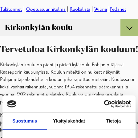
Tukitoimet
|
Opetussuunnitelma
|
Ruokalista
|
Wilma
|
Pedanet
Kirkonkylän koulu
Kirkonkylän koulu
Tervetuloa Kirkonkylän kouluun!
Kirkonkylän koti ja koulu
Kirkonkylän koulu on pieni ja pirteä kyläkoulu Pohjan pitäjässä
Raaseporin kaupungissa. Koulun mäeltä on huikeat näkymät
Pohjanpitäjänlahdelle ja koulun piha rajoittuu metsään. Koulussa on
kaksi vanhaa rakennusta, vuonna 1954 rakennettu päärakennus ja
vuonna 1902 rakennettu alatalo. Koulussa opiskelee oppilaita
perusopetuksen luokilta 1–6 ja lisäksi esikouluryhmä.
Kirkonkylän koulu tarjoaa laadukasta perusopetusta huolehtien
Suostumus
Yksityiskohdat
Tietoja
jokaisen kouluyhteisön jäsenen hyvinvoinnista ja kasvusta. Kirkonkylän
koulun toiminta perustuu tasa-arvoiseen ihmiskäsitykseen, ihmisten
aitoon kohtaamiseen ja lapsilähtöisyyteen. Kirkonkylän koulun