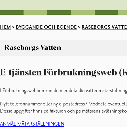
HEM
>
BYGGANDE OCH BOENDE
>
RASEBORGS VATT
Raseborgs Vatten
Raseborgs Vatten
Anslutning till vatten- och avloppsnätet
E-tjänsten Förbrukningsweb (
Bruksavtal
Driftstörningar och planerade arbeten
Fakturering
I Förbrukningswebben kan du meddela din vattenmätarställning
Raseborgs Vatten, kontaktuppgifter
Nytt telefonnummer eller ny e-postadress? Meddela eventuella f
Vattenkvalitet och reningsresultat
Dessa uppgifter finns på fakturan och på mätarens avläsningsko
Vattenmätarställning och -byte
Vattenbetalstation
ANMÄL MÄTARSTÄLLNINGEN