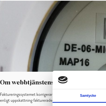
Om webbtjänstens förbrukningsrap
Faktureringssystemet korrigerar din uppskattade årsförbrukning 
Samtycke
enligt uppskattning fakturerade och den verkliga förbrukningen