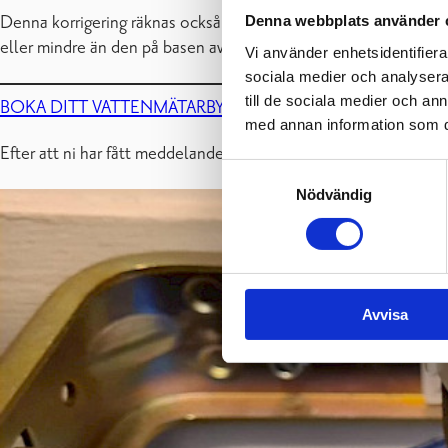
Denna webbplats använder 
Denna korrigering räknas också med i det löpande årets förbrukn
eller mindre än den på basen av avläsningarna uträknade årsför
Vi använder enhetsidentifierar
sociala medier och analysera 
till de sociala medier och a
BOKA DITT VATTENMÄTARBYTE
med annan information som du 
Efter att ni har fått meddelande om att er vattenmätare skall by
Samtyckesval
Nödvändig
Avvisa