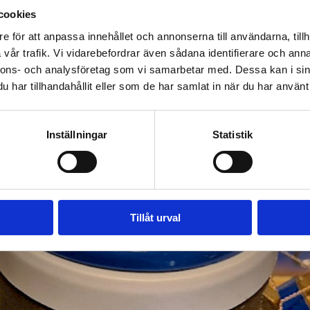
cookies
ingsstatistik enligt faktureringsdatum. Av den här orsaken kan d
brukningen.
e för att anpassa innehållet och annonserna till användarna, tillh
vår trafik. Vi vidarebefordrar även sådana identifierare och anna
nnons- och analysföretag som vi samarbetar med. Dessa kan i sin
har tillhandahållit eller som de har samlat in när du har använt 
tas kan ni via länken till bokningssystemet boka en tid som pass
Inställningar
Statistik
Tillåt urval