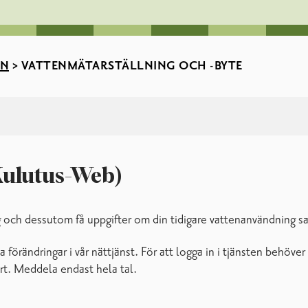
EN
>
VATTENMÄTARSTÄLLNING OCH -BYTE
Kulutus-Web)
 och dessutom få uppgifter om din tidigare vattenanvändning 
örändringar i vår nättjänst. För att logga in i tjänsten behöve
rt. Meddela endast hela tal.