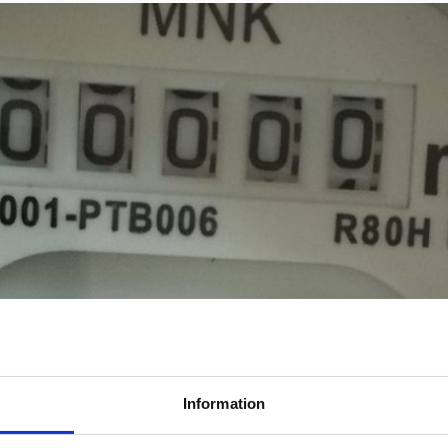
porter
varje gång som du lämnar in en mätarställning. I följande utjämn
Information
.