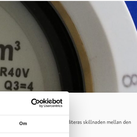
ingsräkning faktureras eller krediteras skillnaden mellan den
Om