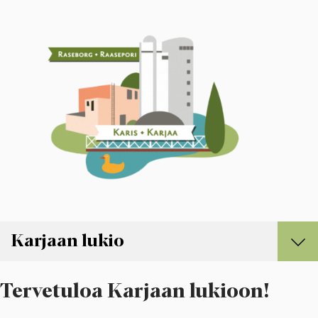
Karjaan lukio
Karjaan lukio
Tervetuloa Karjaan lukioon!
Hae Karjaan lukioon
Opiskelu