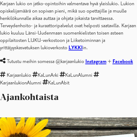
Karjaan lukio on jatko-opintoihin valmentava hyvä yleislukio. Lukion
Tukea opiskeluun
opiskelijamäärä on sopivan pieni, mikä suo opettajille ja muulle
Säännöt ja käytännöt
henkilökunnalle aikaa auttaa ja ohjata jokaista tarvittaessa.
Karjaan lukion opiskelijakunta
Terveydenhoito- ja kuraattoripalvelut ovat helposti saatavilla. Karjaan
Projektit ja kansainvälisyys
lukio kuuluu Länsi-Uudenmaan suomenkielisten toisen asteen
Karjaan lukion yhteystiedot
oppilaitosten LUKU-verkostoon ja Liiketoiminnan ja
Briefly in other languages
yrittäjyyskasvatuksen lukioverkosto
LYKKI
in.
Tutustu meihin somessa @karjaanlukio
Instagram
+
Facebook
Karjaanlukio
KaLunArki
KaLunAlumni
KarjaanlukionAlumni
KaLunAbit
Ajankohtaista