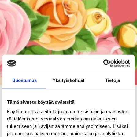
Suostumus
Yksityiskohdat
Tietoja
KARJAAN LUKIO
Karjaan lukion ylioppilasjuhla 30.5.2026
Tämä sivusto käyttää evästeitä
30.05.26
Käytämme evästeitä tarjoamamme sisällön ja mainosten
räätälöimiseen, sosiaalisen median ominaisuuksien
Karjaan lukion kevätjuhlassa lakitettiin 30 uutta ylioppilasta.
tukemiseen ja kävijämäärämme analysoimiseen. Lisäksi
Ohjelmassa oli sen lisäksi musiikkiesityksiä, rehtorin katsaus
jaamme sosiaalisen median, mainosalan ja analytiikka-
kuluneeseen lukuvuoteen ja puhe uusille ylioppilaille,