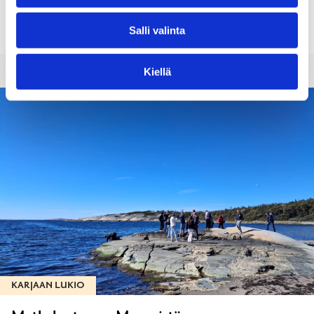
Tervetuloa kevätjuhlaan!
Salli valinta
Kiellä
KARJAAN LUKIO