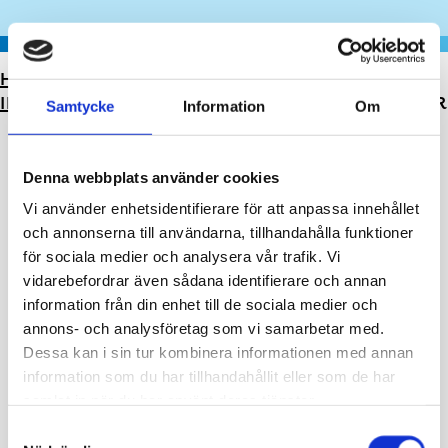
HEM
>
IDROTT, HÄLSOMOTION OCH FRILUFTSLIV
>
IDROTTSPLATSER OCH BOKNINGAR
>
TENNISBANOR
Samtycke
Information
Om
Denna webbplats använder cookies
Vi använder enhetsidentifierare för att anpassa innehållet
och annonserna till användarna, tillhandahålla funktioner
för sociala medier och analysera vår trafik. Vi
vidarebefordrar även sådana identifierare och annan
information från din enhet till de sociala medier och
annons- och analysföretag som vi samarbetar med.
Dessa kan i sin tur kombinera informationen med annan
information som du har tillhandahållit eller som de har
Skepparträdgårdens tennisplan
samlat in när du har använt deras tjänster.
Samtyckesval