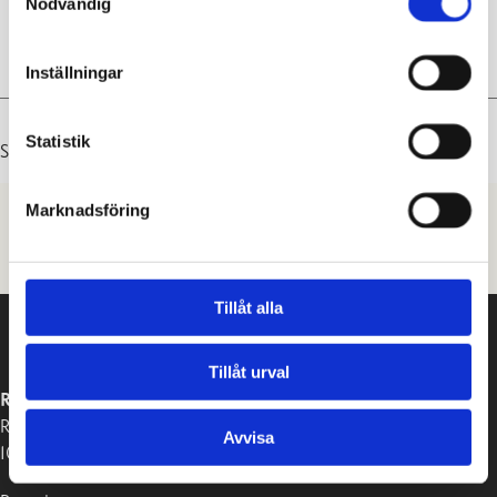
Skepparträdgårdens tennisplan
, Bryggerigatan 14,
Nödvändig
10600 Ekenäs
Inställningar
Statistik
Senast uppdaterad: 06.08.2026
Marknadsföring
Tillåt alla
Tillåt urval
RASEBORGS STAD
Raseborgsvägen 37
Avvisa
10650 Ekenäs