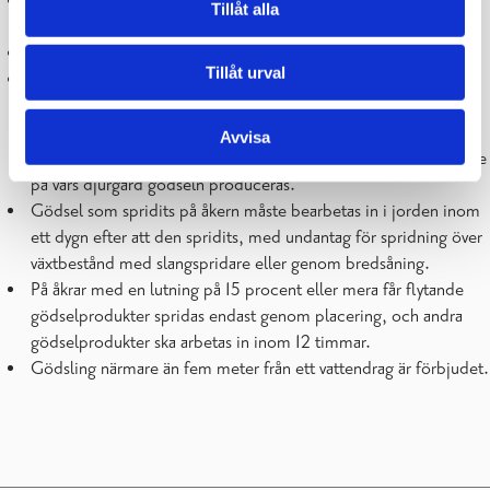
Gödsel som man planerar sprida ut kan förvaras högst 4 veckor
Tillåt alla
på åkern.
Det är förbjudet att sprida gödsel
mellan den 1.11 och 31.3
.
Tillåt urval
Undantag kan dock medges till utgången av november i
situationer där stallgödsel under växtperioden inte har kunnat
utnyttjas som gödselmedel på grund av exceptionella
Avvisa
väderleksförhållanden. Anmälan görs av den verksamhetsutövare
på vars djurgård gödseln produceras.
Gödsel som spridits på åkern måste bearbetas in i jorden inom
ett dygn efter att den spridits, med undantag för spridning över
växtbestånd med slangspridare eller genom bredsåning.
På åkrar med en lutning på 15 procent eller mera får flytande
gödselprodukter spridas endast genom placering, och andra
gödselprodukter ska arbetas in inom 12 timmar.
Gödsling närmare än fem meter från ett vattendrag är förbjudet.