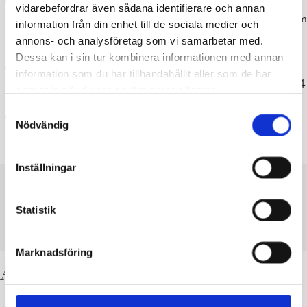
En stack upprättas på det åkerskifte där man planerar sprida ut
vidarebefordrar även sådana identifierare och annan
gödseln, eller på angränsande skifte (närmare bestämmelser om
information från din enhet till de sociala medier och
bestämmelserna kring förvaring av gödsel i stack framgår ur
annons- och analysföretag som vi samarbetar med.
nitratförordningens 6 §).
Dessa kan i sin tur kombinera informationen med annan
En skriftlig anmälan om lagring av gödsel i stack ska göras
information som du har tillhandahållit eller som de har
till den kommunala miljövårdsmyndigheten
/miljöenheten 14
samlat in när du har använt deras tjänster.
dygn innan lagringen påbörjas.
Samtyckesval
Att lagra i stack är möjligt endast av
arbetstekniska
och
Nödvändig
hygieniska
skäl.
Inställningar
BLANKETT ANMÄLAN OM LAGRING AV GÖDSEL I
STACK
Statistik
LADDA NER
VISA
Marknadsföring
Användning av gödsel