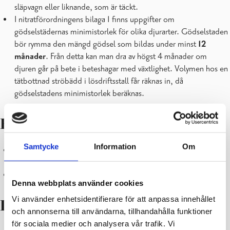
släpvagn eller liknande, som är täckt.
I nitratförordningens bilaga 1 finns uppgifter om
gödselstädernas minimistorlek för olika djurarter. Gödselstaden
bör rymma den mängd gödsel som bildas under minst
12
månader
. Från detta kan man dra av högst 4 månader om
djuren går på bete i beteshagar med växtlighet. Volymen hos en
tätbottnad ströbädd i lösdriftsstall får räknas in, då
gödselstadens minimistorlek beräknas.
Beteshagar och rastgårdar
Samtycke
Information
Om
Man behöver inte regelbundet avlägsna gödsel från beteshagar
under tillväxtperioden.
Från rasthagar måste man regelbundet avlägsna gödsel.
Denna webbplats använder cookies
Vi använder enhetsidentifierare för att anpassa innehållet
Lagring i stack
och annonserna till användarna, tillhandahålla funktioner
för sociala medier och analysera vår trafik. Vi