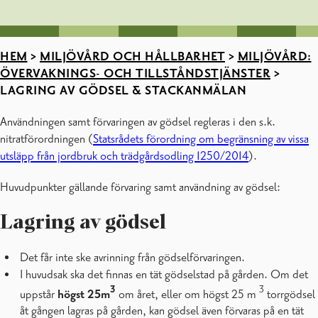
HEM
>
MILJÖVÅRD OCH HÅLLBARHET
>
MILJÖVÅRD:
ÖVERVAKNINGS- OCH TILLSTÅNDSTJÄNSTER
>
LAGRING AV GÖDSEL & STACKANMÄLAN
Användningen samt förvaringen av gödsel regleras i den s.k.
nitratförordningen (
Statsrådets förordning om begränsning av vissa
utsläpp från jordbruk och trädgårdsodling 1250/2014
).
Huvudpunkter gällande förvaring samt användning av gödsel:
Lagring av gödsel
Det får inte ske avrinning från gödselförvaringen.
I huvudsak ska det finnas en tät gödselstad på gården. Om det
3
3
uppstår
högst 25m
om året, eller om högst 25 m
torrgödsel
åt gången lagras på gården, kan gödsel även förvaras på en tät