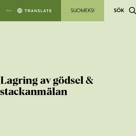
Hoppa till sidans innehåll
SUOMEKSI
SÖK
Lagring av gödsel &
stackanmälan