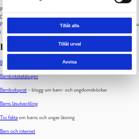
På Ekenäs barnavdelning finns två datorer för barn och ungdomar.
Du kan reservera tid vid infodisken.
På Karis bibliotek finns två datorer utan åldersgräns som får användas
Tillåt alla
i 15 eller 30 minuter.
Tillåt urval
Länkar
Avvisa
Barnboksbloggen
Barnbokskatalogen
Barnboksprat
– blogg om barn- och ungdomsböcker
Barns läsutveckling
Tio fakta
om barns och ungas läsning
Barn och internet