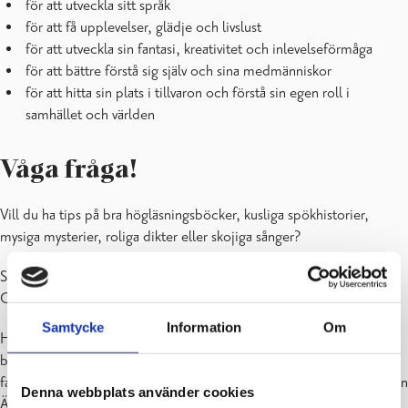
för att utveckla sitt språk
för att få upplevelser, glädje och livslust
för att utveckla sin fantasi, kreativitet och inlevelseförmåga
för att bättre förstå sig själv och sina medmänniskor
för att hitta sin plats i tillvaron och förstå sin egen roll i
samhället och världen
Våga fråga!
Vill du ha tips på bra högläsningsböcker, kusliga spökhistorier,
mysiga mysterier, roliga dikter eller skojiga sånger?
Söker du böcker om barns rättigheter eller hur man blir tvåspråkig?
Om högtider i olika länder, om dinosaurier eller lek och leksaker?
Samtycke
Information
Om
Har ditt barn svårt med läsningen? Det finns massor av lättlästa
böcker för alla åldrar, ljudböcker och paket med bok+CD samt
fackböcker om läs- och skrivsvårigheter. På Ekenäs bibliotek finns en
Denna webbplats använder cookies
Äppelhylla med specialpedagogiskt material.