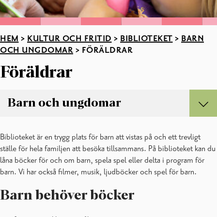
HEM
>
KULTUR OCH FRITID
>
BIBLIOTEKET
>
BARN
OCH UNGDOMAR
>
FÖRÄLDRAR
Föräldrar
Barn och ungdomar
Barn och ungdomar
Biblioteket är en trygg plats för barn att vistas på och ett trevligt
Barn
ställe för hela familjen att besöka tillsammans. På biblioteket kan du
Föräldrar
låna böcker för och om barn, spela spel eller delta i program för
Service till skolor och daghem
barn. Vi har också filmer, musik, ljudböcker och spel för barn.
Ungdomar
Barn behöver böcker