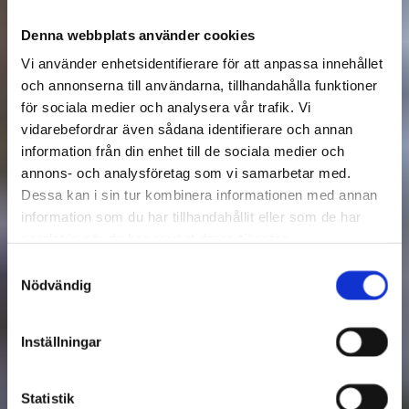
Denna webbplats använder cookies
Vi använder enhetsidentifierare för att anpassa innehållet
och annonserna till användarna, tillhandahålla funktioner
för sociala medier och analysera vår trafik. Vi
vidarebefordrar även sådana identifierare och annan
Du kanske letar efter?
information från din enhet till de sociala medier och
annons- och analysföretag som vi samarbetar med.
VÄLKOMMEN TILL RASEBORG – EN KVÄLL
Dessa kan i sin tur kombinera informationen med annan
FÖR NYINFLYTTADE ORDNAS FÖR FÖRSTA
information som du har tillhandahållit eller som de har
GÅNGEN!
samlat in när du har använt deras tjänster.
Samtyckesval
RASEBORG - EN STAD FÖR ALLA
Nödvändig
ARBETSKRAFTSSERVICE
Inställningar
BIBLIOTEKENS KONTAKTUPPGIFTER OCH
ÖPPETHÅLLNINGSTIDER
Statistik