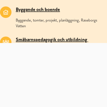
Byggande och boende
Byggande, tomter, projekt, planläggning, Raseborgs
Vatten
Småbarnspedagogik och utbildning
Daghem, skolor, gymnasier, Musikinstitutet Raseborg
Trafik, gator och allmänna områden
Gatuunderhåll, kollektivtrafik, grönområden,
vattenområden, skogar
Miljö och hållbarhet
Miljövård och miljölov, hållbarhet, miljöhälsa och djur