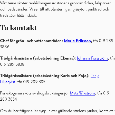
Vårt team sköter renhållningen av stadens grönområden, lekparker
Skogar och vattenområden
och badstränder. Vi ser till att planteringar, gräsytor, parkträd och
Fiskelov
trädalléer hålls i skick.
Fiskvägar
Projektet Laxfiskarna till Karisån 2030
Ta kontakt
Stabsgatans återställningsprojekt
Trädgårdslotter
Chef för grön- och vattenområden:
Maria Eriksson
,
tfn 019 289
3866
Trädgårdsmästare (arbetsledning Ekenäs):
Johanna Forsström
, tfn
019 289 3838
Trädgårdsmästare (arbetsledning Karis och Pojo):
Tanja
Liljeqvist
, tfn 019 289 3851
Parkskogarna sköts av skogsbruksingenjör
Mats Wikström
, tfn 019
289 3834
Om du har frågor eller synpunkter gällande stadens parker, kontakta: