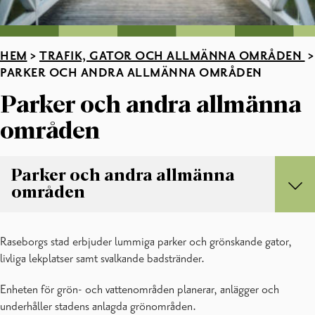
HEM
>
TRAFIK, GATOR OCH ALLMÄNNA OMRÅDEN
>
PARKER OCH ANDRA ALLMÄNNA OMRÅDEN
Parker och andra allmänna
områden
Parker och andra allmänna
områden
Parker och andra allmänna områden
Raseborgs stad erbjuder lummiga parker och grönskande gator,
Badstränder
livliga lekplatser samt svalkande badstränder.
Båtplatser
Lekparker
Enheten för grön- och vattenområden planerar, anlägger och
Mattvättplatser
underhåller stadens anlagda grönområden.
Parkplaner