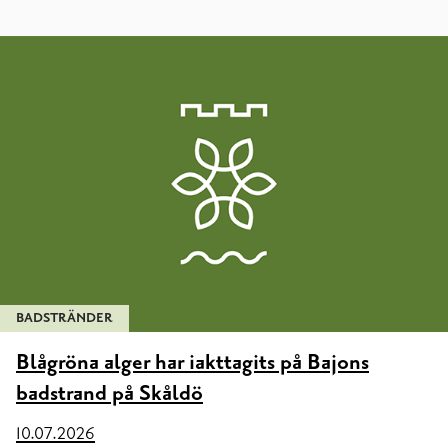
BADSTRÄNDER
Blågröna alger har iakttagits på Bajons
badstrand på Skåldö
10.07.2026