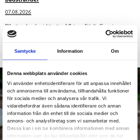
07.08.2026
Blågröna alger har iakttagits på Bajons, Sjövik, Campingen,
Knipan och Gumnäs badstränder. Algerna kan vara giftiga. I och
med att algläget kan förändras
Samtycke
Information
Om
Denna webbplats använder cookies
Vi använder enhetsidentifierare för att anpassa innehållet
och annonserna till användarna, tillhandahålla funktioner
för sociala medier och analysera vår trafik. Vi
vidarebefordrar även sådana identifierare och annan
information från din enhet till de sociala medier och
annons- och analysföretag som vi samarbetar med.
Dessa kan i sin tur kombinera informationen med annan
information som du har tillhandahållit eller som de har