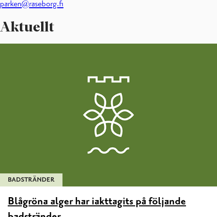
parken@raseborg.fi
Aktuellt
BADSTRÄNDER
Blågröna alger har iakttagits på följande
badstränder