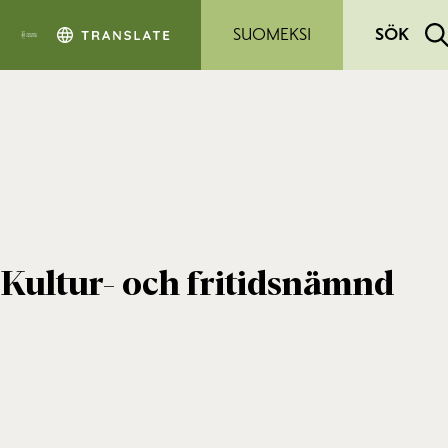
Hoppa till sidans innehåll
SUOMEKSI
SÖK
Kultur- och fritidsnämnd