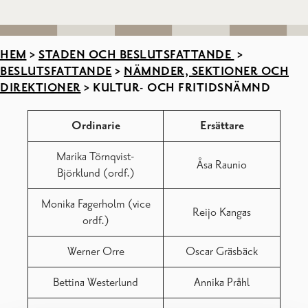
HEM
>
STADEN OCH BESLUTSFATTANDE
>
BESLUTSFATTANDE
>
NÄMNDER, SEKTIONER OCH
DIREKTIONER
>
KULTUR- OCH FRITIDSNÄMND
Ordinarie
Ersättare
Marika Törnqvist-
Åsa Raunio
Björklund (ordf.)
Monika Fagerholm (vice
Reijo Kangas
ordf.)
Werner Orre
Oscar Gräsbäck
Bettina Westerlund
Annika Pråhl