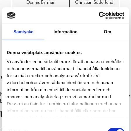
Dennis Barman
Christian Söderlund
Marianne Isaksson-
Börje Mattsson
Heimberg
Samtycke
Information
Om
Simon Andersson
Reija Mettovaara
Alexandra Lundmark
Max Forsman
Denna webbplats använder cookies
Vi använder enhetsidentifierare för att anpassa innehållet
Tanja Konttinen
Suvi Sjöblom
och annonserna till användarna, tillhandahålla funktioner
för sociala medier och analysera vår trafik. Vi
Verksamhetsområde
vidarebefordrar även sådana identifierare och annan
information från din enhet till de sociala medier och
Kultur, idrott, hälsomotion, ungdomsverksamhet, museiverksamhet,
annons- och analysföretag som vi samarbetar med.
biblioteksverksamhet.
Dessa kan i sin tur kombinera informationen med annan
information som du har tillhandahållit eller som de har
Uppgift
samlat in när du har använt deras tjänster.
Samtyckesval
administrera idrottsverksamheten samt beställer skötseln och