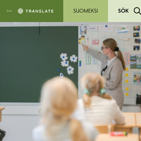
Hoppa till sidans innehåll
SUOMEKSI
SÖK