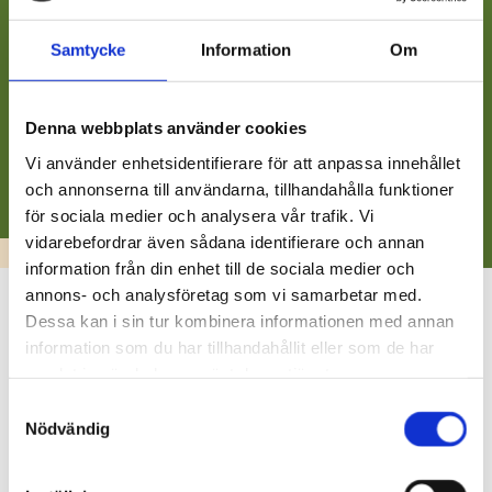
Samtycke
Information
Om
Denna webbplats använder cookies
Vi använder enhetsidentifierare för att anpassa innehållet
och annonserna till användarna, tillhandahålla funktioner
för sociala medier och analysera vår trafik. Vi
vidarebefordrar även sådana identifierare och annan
BARN, UNGA OCH UTBILDNING
information från din enhet till de sociala medier och
annons- och analysföretag som vi samarbetar med.
Studiestipendier
Dessa kan i sin tur kombinera informationen med annan
29.09.2025
information som du har tillhandahållit eller som de har
samlat in när du har använt deras tjänster.
Studiestipendier kan sökas ur Ekenäs stads 450-
Samtyckesval
årsjubileumsfond senast 31.10.2025.
Nödvändig
Fyra stipendier på 750 euro utdelas. Stipendier kan sökas av
ungdomar som studerar i andra