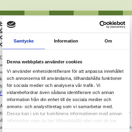
HEM
>
MILJÖVÅRD OCH HÅLLBARHET
>
MILJÖVÅRD:
ÖVERVAKNINGS- OCH TILLSTÅNDSTJÄNSTER
>
CAMPINGPLATSVERKSAMHET &
Samtycke
Information
Om
CAMPINGPLATSANMÄLAN
Den som inrättar en campingplats eller väsentligt ändrar
Denna webbplats använder cookies
verksamheten på en campingplats ska senast tre månader innan
Vi använder enhetsidentifierare för att anpassa innehållet
verksamheten inleds eller ändras, skriftligen anmäla detta till den
och annonserna till användarna, tillhandahålla funktioner
kommunala miljövårdsmyndigheten (befogenheten har delegerats
för sociala medier och analysera vår trafik. Vi
till miljövårdsmyndigheten i Raseborgs förvaltningsstadga).
vidarebefordrar även sådana identifierare och annan
Friluftslagen (606/1973)
, 20 §.
information från din enhet till de sociala medier och
Anmälan kan lämnas in som en fritt formulerad text
annons- och analysföretag som vi samarbetar med.
till
miljöenheten
. Bifoga en karta över området, och beskrivning av
Dessa kan i sin tur kombinera informationen med annan
den planerade verksamheten, åtminstone: kontaktuppgifter till
information som du har tillhandahållit eller som de har
ansvariga, typ av verksamhet, antal platser, antal stugor, avlopps- och
samlat in när du har använt deras tjänster.