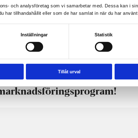
nnons- och analysföretag som vi samarbetar med. Dessa kan i sin
har tillhandahållit eller som de har samlat in när du har använt 
en elektroniska
mediatjänsten E-pressi.
Inställningar
Statistik
nsten på svenska och finska.
ressrummet
Tillåt urval
a marknadsföringsprogram!