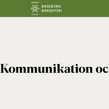
Hoppa till sidans innehåll
Kommunikation oc