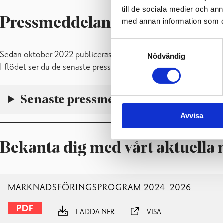
till de sociala medier och a
Pressmeddelanden i ePressi
med annan information som du 
Samtyckesval
Sedan oktober 2022 publiceras stadens pressmeddelanden i d
Nödvändig
I flödet ser du de senaste pressmeddelandena publicerade i tjä
Senaste pressmeddelanden från p
Avvisa
Bekanta dig med vårt aktuell
MARKNADSFÖRINGSPROGRAM 2024–2026
LADDA NER
VISA