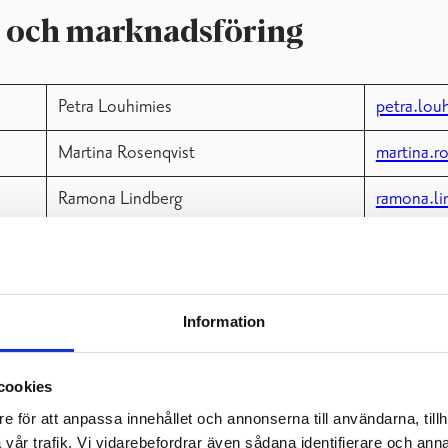
 och marknadsföring
Petra Louhimies
petra.lou
Martina Rosenqvist
martina.r
Ramona Lindberg
ramona.li
Barbro Österman
barbro.os
ediabanken
Information
m.m. hittar du i vår
mediabank
. Här hittar du anvisningar för hur
cookies
 Raseborg eller när du
marknadsför Raseborg
. Ett företag ell
e för att anpassa innehållet och annonserna till användarna, tillh
vår trafik. Vi vidarebefordrar även sådana identifierare och anna