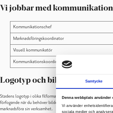
Vi jobbar med kommunikation
Kommunikationschef
Marknadsföringskoordinator
Visuell kommunikatör
Kommunikationskoordinator
Logotyp och bildmaterial i m
Samtycke
Stadens logotyp i olika filformat, grafiska manual, bildmaterial 
Denna webbplats använder 
förfogande när du behöver bilder till
redaktionellt material
om
Vi använder enhetsidentifierar
marknadsföra sin verksamhet.
sociala medier och analysera 