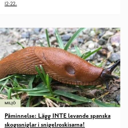
12-22.
MILJÖ
Påminnelse: Lägg INTE levande spanska
skogssniglar i snigelroskisarna!