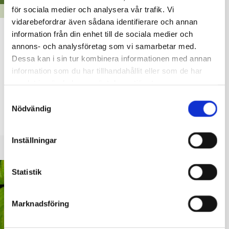
för sociala medier och analysera vår trafik. Vi
BULLERLOV
vidarebefordrar även sådana identifierare och annan
Bullerlov: lastning av stenkross vid
information från din enhet till de sociala medier och
annons- och analysföretag som vi samarbetar med.
järnvägen i Svartå
Dessa kan i sin tur kombinera informationen med annan
14.07.2026
information som du har tillhandahållit eller som de har
samlat in när du har använt deras tjänster.
GRK Suomi Oy lastar stenkross för järnvägsspåret , nära
Samtyckesval
Svartå gamla station, måndag-fredag kl. 7-23, tre veckor
Nödvändig
under perioden 27.7–31.10.2026.
Inställningar
Statistik
Marknadsföring