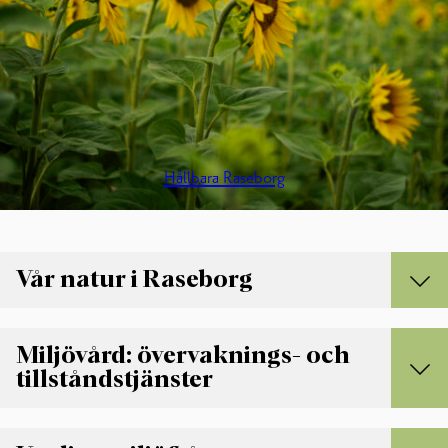
Hållbara Raseborg
Vår natur i Raseborg
VÅR NATUR I RASEBORG
Miljövård: övervaknings- och
tillståndstjänster
Projektet Raseborgs å
Åtgärdsplan
Information om ån
MILJÖVÅRD: ÖVERVAKNINGS- OCH