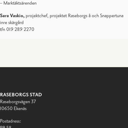
– Marktäktsärenden
Sara Vaskio,
projektchef, projektet Raseborgs å och Snappertuna
inre skärgård
tfn 019 289 2270
RASEBORGS STAD
Raseborgsvägen 37
10650 Ekenäs
Postadress:
PB 58