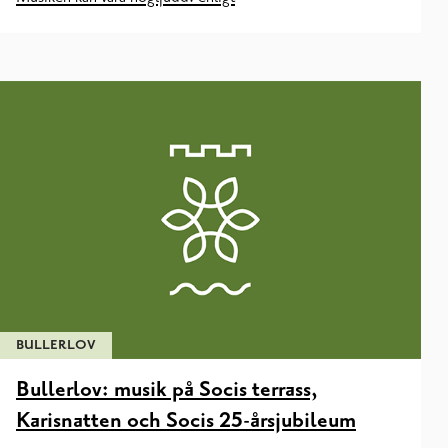
BULLERLOV
Bullerlov: musik på Socis terrass,
Karisnatten och Socis 25-årsjubileum