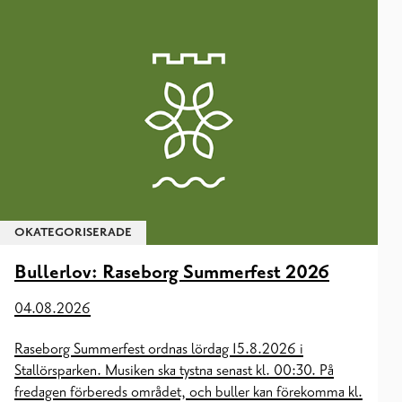
Småbåtshamnars avfallshantering & anmälan
Terrängtrafik: tillstånd för tävlingar, träning & skoterled
Tillstånd för miljöåtgärd: trädfällning, grävning, sprängning &
utfyllning
Vattentrafik: tillstånd för tävlingar, övningar & evenemang
Återvinning av avfall i markkonstruktioner
OKATEGORISERADE
Bullerlov: Raseborg Summerfest 2026
04.08.2026
Raseborg Summerfest ordnas lördag 15.8.2026 i
Stallörsparken. Musiken ska tystna senast kl. 00:30. På
fredagen förbereds området, och buller kan förekomma kl.