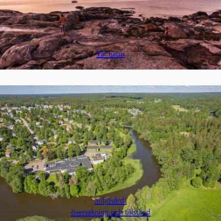
Vår natur
miljövård:
övervakning och tillstånd