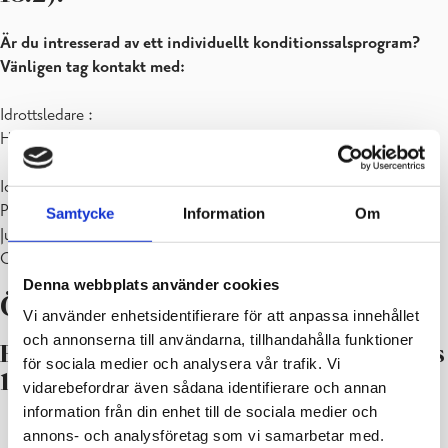
Är du intresserad av ett individuellt konditionssalsprogram?
Vänligen tag kontakt med:
Idrottsledare :
Heidi Hämelin 040- 643 42 08
Idrottsinstruktör:
Patrik Nyberg 040- 7585716
Samtycke
Information
Om
Julia Thurin 040- 1838117
Charlotta Enckell 040-1857603
Denna webbplats använder cookies
Öppettider
Vi använder enhetsidentifierare för att anpassa innehållet
och annonserna till användarna, tillhandahålla funktioner
Bollhallens konditionssal, åldersgräns
för sociala medier och analysera vår trafik. Vi
13 år
vidarebefordrar även sådana identifierare och annan
information från din enhet till de sociala medier och
annons- och analysföretag som vi samarbetar med.
seriekort
engångsbiljett