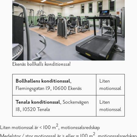
Ekenä
s bollhalls konditionssal
Bollhallens konditionssal
,
Liten
Flemingsgatan 19, 10600 Ekenäs
motionssal
Tenala konditionssal
, Sockenvägen
Liten
18, 10520 Tenala
motionssal
2
Liten motionssal är < 100 m
, motionssalsredskap
2
Medelstor / stor motionssal är > eller = 100 m
, motionssalsredskap