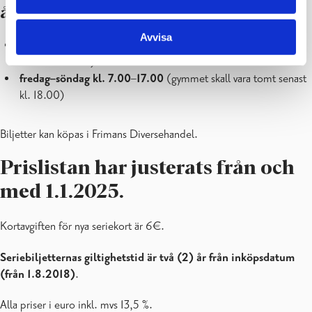
år
Avvisa
måndag–torsdag kl. 7.00
–
20.00
(gymmet skall vara tomt
senast kl. 21.00)
fredag–söndag kl. 7.00
–
17.00
(gymmet skall vara tomt senast
kl. 18.00)
Biljetter kan köpas i Frimans Diversehandel.
Prislistan har justerats från och
med 1.1.2025.
Kortavgiften för nya seriekort är 6€.
Seriebiljetternas giltighetstid är två (2) år från inköpsdatum
(från 1.8.2018)
.
Alla priser i euro inkl. mvs 13,5 %.