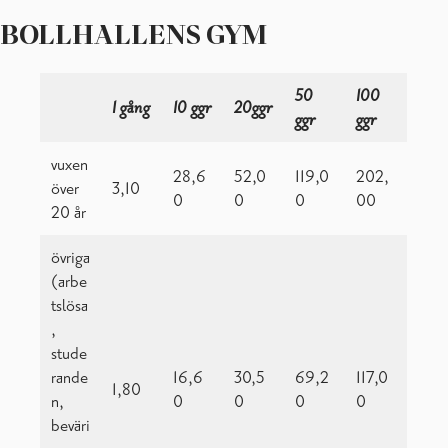
BOLLHALLENS GYM
50
100
1 gång
10 ggr
20ggr
ggr
ggr
vuxen
28,6
52,0
119,0
202,
över
3,10
0
0
0
00
20 år
övriga
(arbe
tslösa
,
stude
rande
16,6
30,5
69,2
117,0
1,80
n,
0
0
0
0
beväri