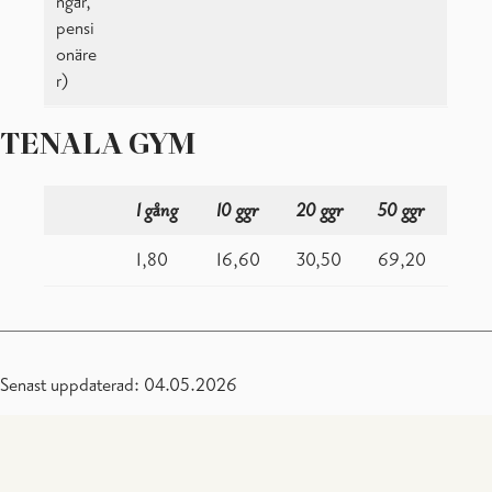
ngar,
pensi
onäre
r)
TENALA GYM
1 gång
10 ggr
20 ggr
50 ggr
1,80
16,60
30,50
69,20
Senast uppdaterad: 04.05.2026