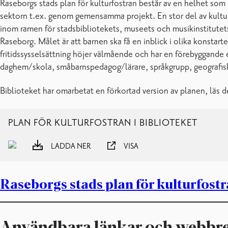
Raseborgs stads plan för kulturfostran består av en helhet som
sektorn t.ex. genom gemensamma projekt. En stor del av kultu
inom ramen för stadsbibliotekets, museets och musikinstitutet
Raseborg. Målet är att barnen ska få en inblick i olika konstar
fritidssysselsättning höjer välmående och har en förebyggande e
daghem/skola, småbarnspedagog/lärare, språkgrupp, geografis
Biblioteket har omarbetat en förkortad version av pla
PLAN FÖR KULTURFOSTRAN I BIBLIOTEKET
LADDA NER
VISA
Raseborgs stads plan för kulturfost
Användbara länkar och webbre