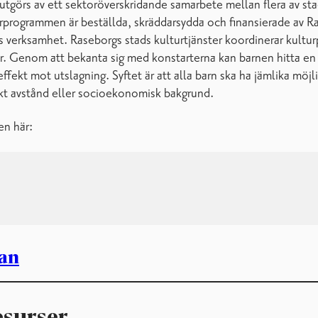
 utgörs av ett sektoröverskridande samarbete mellan flera av s
rprogrammen är beställda, skräddarsydda och finansierade av R
s verksamhet. Raseborgs stads kulturtjänster koordinerar kultu
ter. Genom att bekanta sig med konstarterna kan barnen hitta en 
ffekt mot utslagning. Syftet är att alla barn ska ha jämlika möj
kt avstånd eller socioekonomisk bakgrund.
nen, läs den här:
ran
surser