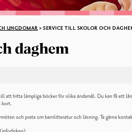
CH UNGDOMAR
>
SERVICE TILL SKOLOR OCH DAGHE
 och daghem
l att hitta lämpliga böcker för olika ändamål. Du kan få ett lånek
 kort.
rmöten och prata om barnlitteratur och läsning. Ta gärna kontak
(infodisken)