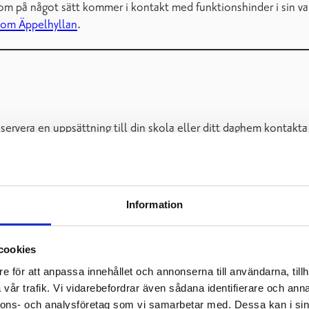
som på något sätt kommer i kontakt med funktionshinder i sin var
 om Äppelhyllan
.
reservera en uppsättning till din skola eller ditt daghem kontak
lånat (max. 4 veckor). Eftersom uppsättningarna cirkulerar mell
otek.
ner:
Information
cookies
e för att anpassa innehållet och annonserna till användarna, tillh
vår trafik. Vi vidarebefordrar även sådana identifierare och anna
nnons- och analysföretag som vi samarbetar med. Dessa kan i sin