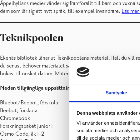
Äppelhyllans medier vänder sig framförallt till barn och vuxna 
dem som lär sig ett nytt språk, till exempel invandrare.
Läs mer
Teknikpoolen
Ekenäs bibliotek lånar ut Teknikpoolens material. Ifall du vill 
du senast behöver materialet samt hur länge du behöver ha det 
bokas till önskat datum. Materialet avhämtas från Ekenäs bibli
Nedan tillgängliga uppsättningar och åldersrekommendatio
Samtycke
Bluebot/Beebot, förskola
Beebot, förskola
Denna webbplats använder 
Chromebook
Vi använder enhetsidentifierar
Forskningspaket junior 1
sociala medier och analysera 
Osmo Code, åk 1–2
till de sociala medier och a