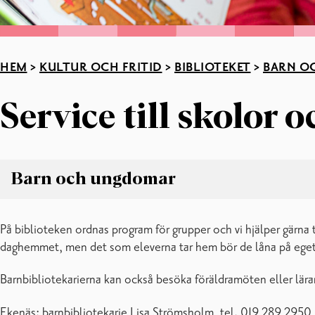
HEM
>
KULTUR OCH FRITID
>
BIBLIOTEKET
>
BARN O
Service till skolor
Barn och ungdomar
Barn och ungdomar
På biblioteken ordnas program för grupper och vi hjälper gärna til
Barn
daghemmet, men det som eleverna tar hem bör de låna på eget
Föräldrar
Service till skolor och daghem
Barnbibliotekarierna kan också besöka föräldramöten eller lära
Ungdomar
Ekenäs: barnbibliotekarie Lisa Strömsholm, tel. 019 289 2950 