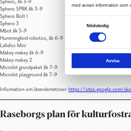
Sphero, åk 3–9
med annan information som du 
Sphero SPRK åk 3–9
Sphero Bolt 1
Samtyckesval
Sphero 3
Nödvändig
Mbot åk 5–9
Hummingbird robotics, åk 6–9
Labdisc Mini
Makey makey åk 6–9
Makey makey 2
Avvisa
Microbit grundpaket åk 7–9
Microbit playground åk 7–9
Information om lärandematriser:
https://sites.google.com/skol
Raseborgs plan för kulturfostr