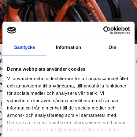
Samtycke
Information
Om
Uthyrning av lätta mikromobilitetsfordon på områden som
förvaltas av kommunen blev tillståndspliktig genom en ändring i
trafikservicelagen som trädde i kraft 1.9.2025. Raseborgs stad
Denna webbplats använder cookies
har beslutat att skjuta upp införandet av tillståndskravet, i
Vi använder enhetsidentifierare för att anpassa innehållet
enlighet med vad lagen tillåter, så att tillstånd krävs först från
och annonserna till användarna, tillhandahålla funktioner
och med 1.1.2026.
för sociala medier och analysera vår trafik. Vi
vidarebefordrar även sådana identifierare och annan
Tillståndskravet gäller yrkesmässig uthyrning av cyklar, elassisterade
information från din enhet till de sociala medier och
cyklar och lätta elfordon – såsom elsparkcyklar – för delad
annons- och analysföretag som vi samarbetar med.
användning. Verksamhet som inte betraktas som yrkesmässig, och
Dessa kan i sin tur kombinera informationen med annan
därmed inte kräver tillstånd, är exempelvis uthyrning av fordon för
information som du har tillhandahållit eller som de har
personlig långtidsanvändning via leasingtjänster, eller uthyrning från