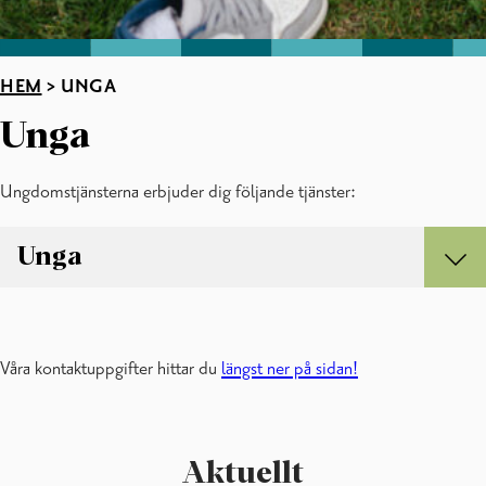
HEM
>
UNGA
Unga
Ungdomstjänsterna erbjuder dig följande tjänster:
Unga
Unga
Ungdomsgårdar
Ungdomsledaren i skolan
Våra kontaktuppgifter hittar du
längst ner på sidan!
Special­ungdomsarbete
Ankarverksamhet
Navigatorn
Uppsökande ungdomsarbete
Aktuellt