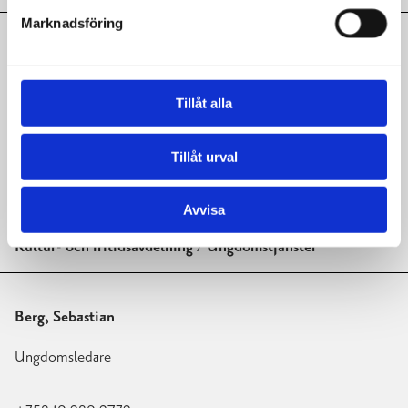
Marknadsföring
Anvar, Sollav
Ungdomsledare
Tillåt alla
+358 19 289 2735
Tillåt urval
Sollav.Anvar@raseborg.fi
Avvisa
Kultur- och fritidsavdelning / Ungdomstjänster
Berg, Sebastian
Ungdomsledare