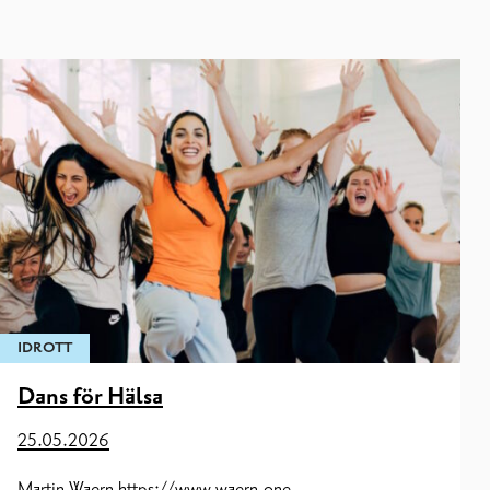
Ungdomsverkstaden NAVI
Ungdomsfullmäktige
Understöd för ungdomsverksamhet
IDROTT
Dans för Hälsa
25.05.2026
Martin Waern https://www.waern.one