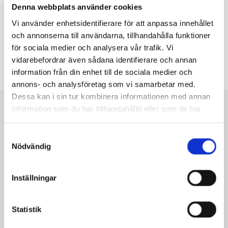
Denna webbplats använder cookies
Vi använder enhetsidentifierare för att anpassa innehållet
och annonserna till användarna, tillhandahålla funktioner
för sociala medier och analysera vår trafik. Vi
vidarebefordrar även sådana identifierare och annan
Kontaktuppgifter
information från din enhet till de sociala medier och
annons- och analysföretag som vi samarbetar med.
Dessa kan i sin tur kombinera informationen med annan
information som du har tillhandahållit eller som de har
Ahlfors, Benjamin
samlat in när du har använt deras tjänster.
Ungdomsledare
Samtyckesval
Nödvändig
+358 19 289 2734
Inställningar
Benjamin.Ahlfors@raseborg.fi
Statistik
Kultur- och fritidsavdelning / Ungdomstjänster