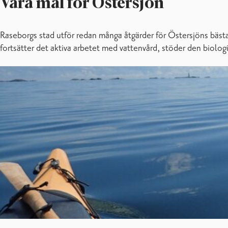
Våra mål för Östersjön
Raseborgs stad utför redan många åtgärder för Östersjöns bästa
fortsätter det aktiva arbetet med vattenvård, stöder den biol