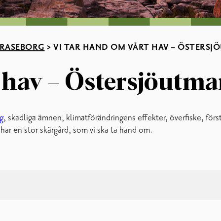
 RASEBORG
>
VI TAR HAND OM VÅRT HAV – ÖSTERS
t hav – Östersjöutm
g
, skadliga ämnen, klimatförändringens effekter, överfiske, förs
har en stor skärgård, som vi ska ta hand om.