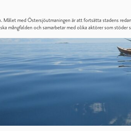
. Målet med Östersjöutmaningen är att fortsätta stadens redan a
ogiska mångfalden och samarbetar med olika aktörer som stöder