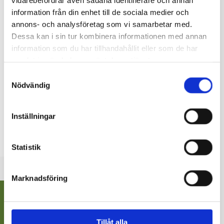
28.05.2026
information från din enhet till de sociala medier och
annons- och analysföretag som vi samarbetar med.
Arbetskraftsservicen har avvikande öppettider under
Dessa kan i sin tur kombinera informationen med annan
sommaren. Vänligen beakta följande ändringar:
information som du har tillhandahållit eller som de har
Karis verksamhetsställe
samlat in när du har använt deras tjänster.
Torsdag 18.6.2026 (inför midsommar): öppet till kl.
Samtyckesval
15.00
Nödvändig
Ingå verksamhetsställe
Sommarstängt 1.7–31.7.2026
Hangö verksamhetsställe
Inställningar
Sommarstängt 1.7–31.7.2026
Under perioden
Statistik
Marknadsföring
Tillåt alla