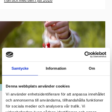
Från och med den 1 juli 2026
Samtycke
Information
Om
Denna webbplats använder cookies
ARBETSKRAFTSSERVICE
Vi använder enhetsidentifierare för att anpassa innehållet
Avvikande öppettider för
och annonserna till användarna, tillhandahålla funktioner
arbetskraftsservicen sommaren 2026
för sociala medier och analysera vår trafik. Vi
vidarebefordrar även sådana identifierare och annan