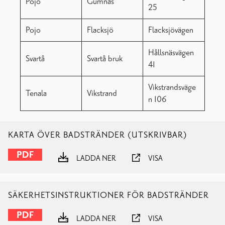
Pojo
Gumnäs
25
Pojo
Flacksjö
Flacksjövägen
Hållsnäsvägen
Svartå
Svartå bruk
41
Vikstrandsväge
Tenala
Vikstrand
n 106
KARTA ÖVER BADSTRÄNDER (UTSKRIVBAR)
LADDA NER
VISA
SÄKERHETSINSTRUKTIONER FÖR BADSTRÄNDER
LADDA NER
VISA