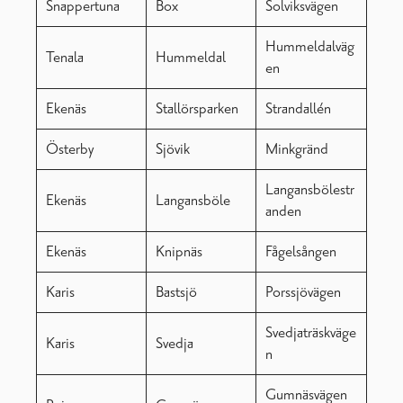
Snappertuna
Box
Solviksvägen
Hummeldalväg
Tenala
Hummeldal
en
Ekenäs
Stallörsparken
Strandallén
Österby
Sjövik
Minkgränd
Langansbölestr
Ekenäs
Langansböle
anden
Ekenäs
Knipnäs
Fågelsången
Karis
Bastsjö
Porssjövägen
Svedjaträskväge
Karis
Svedja
n
Gumnäsvägen