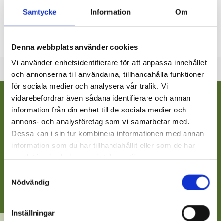
Samtycke
Information
Om
Blågröna alger har iakttagits på Bajons, Sjövik, Campingen,
Knipan och Gumnäs badstränder. Algerna kan vara giftiga. I och
med att algläget kan förändras
Denna webbplats använder cookies
Vi använder enhetsidentifierare för att anpassa innehållet
och annonserna till användarna, tillhandahålla funktioner
för sociala medier och analysera vår trafik. Vi
vidarebefordrar även sådana identifierare och annan
information från din enhet till de sociala medier och
annons- och analysföretag som vi samarbetar med.
Dessa kan i sin tur kombinera informationen med annan
information som du har tillhandahållit eller som de har
samlat in när du har använt deras tjänster.
Samtyckesval
Nödvändig
Inställningar
BADSTRÄNDER