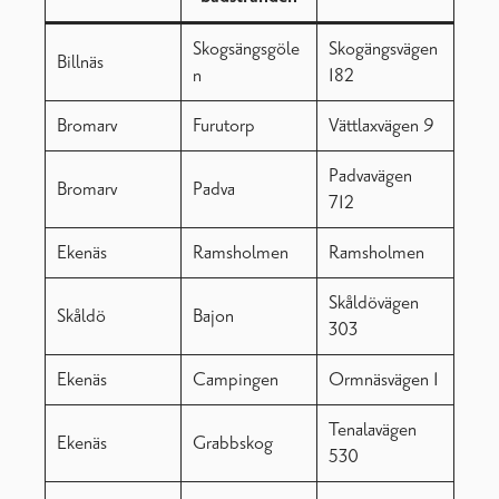
Skogsängsgöle
Skogängsvägen
Billnäs
n
182
Bromarv
Furutorp
Vättlaxvägen 9
Padvavägen
Bromarv
Padva
712
Ekenäs
Ramsholmen
Ramsholmen
Skåldövägen
Skåldö
Bajon
303
Ekenäs
Campingen
Ormnäsvägen 1
Tenalavägen
Ekenäs
Grabbskog
530