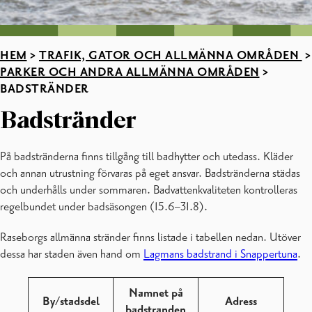
HEM
>
TRAFIK, GATOR OCH ALLMÄNNA OMRÅDEN
>
PARKER OCH ANDRA ALLMÄNNA OMRÅDEN
>
BADSTRÄNDER
Badstränder
På badstränderna finns tillgång till badhytter och utedass. Kläder
och annan utrustning förvaras på eget ansvar. Badstränderna städas
och underhålls under sommaren. Badvattenkvaliteten kontrolleras
regelbundet under badsäsongen (15.6–31.8).
Raseborgs allmänna stränder finns listade i tabellen nedan. Utöver
dessa har staden även hand om
Lagmans badstrand i Snappertuna
.
Namnet på
By/stadsdel
Adress
badstranden