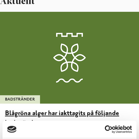
Aktuellt
BADSTRÄNDER
Blågröna alger har iakttagits på följande
badstränder
07.08.2026