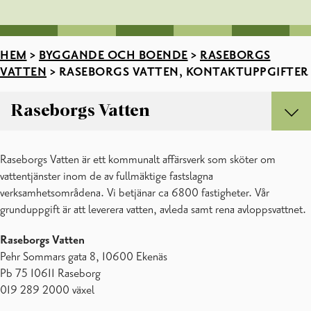
HEM
>
BYGGANDE OCH BOENDE
>
RASEBORGS
VATTEN
>
RASEBORGS VATTEN, KONTAKTUPPGIFTER
Raseborgs Vatten
Raseborgs Vatten
Raseborgs Vatten är ett kommunalt affärsverk som sköter om
Anslutning till vatten- och avloppsnätet
vattentjänster inom de av fullmäktige fastslagna
Bruksavtal
verksamhetsområdena. Vi betjänar ca 6800 fastigheter. Vår
Driftstörningar och planerade arbeten
grunduppgift är att leverera vatten, avleda samt rena avloppsvattnet.
Fakturering
Raseborgs Vatten, kontaktuppgifter
Raseborgs Vatten
Vattenkvalitet och reningsresultat
Pehr Sommars gata 8, 10600 Ekenäs
Vattenmätarställning och -byte
Pb 75 10611 Raseborg
Vattenbetalstation
019 289 2000 växel