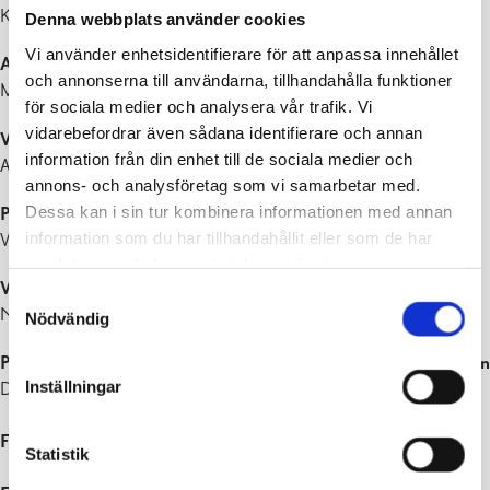
Kanslist Martina Ekberg tfn 019 289 2320
Denna webbplats använder cookies
Vi använder enhetsidentifierare för att anpassa innehållet
Anslutningsavtalsärenden, ledningskartor och kartläggning
och annonserna till användarna, tillhandahålla funktioner
Mätningstekniker Patrik Fromholtz tfn 019 289 2307
för sociala medier och analysera vår trafik. Vi
vidarebefordrar även sådana identifierare och annan
Vattenmätarinstallationer samt arbetsbeställninga
r
information från din enhet till de sociala medier och
Arbetsledare Jonny Lehtinen tfn 019 289 2309
annons- och analysföretag som vi samarbetar med.
Dessa kan i sin tur kombinera informationen med annan
Projektchef
information som du har tillhandahållit eller som de har
Viktor Heerman tfn 019 289 2311
samlat in när du har använt deras tjänster.
Vatten- och avloppsnätverket, investeringsprojekt, byggande
Samtyckesval
Nätverkschef Mats Gerkman tfn 019 289 2316
Nödvändig
Pumpstationer, avloppsreningsverk, vattentäkter och vattentorn
Inställningar
Driftschef Tony Öblom tfn 019 289 2335
Felanmälan under arbetstid
019 289 2309 / 019 289 2307
Statistik