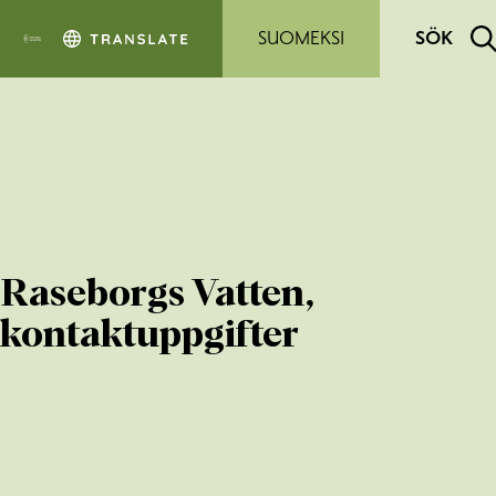
Hoppa till sidans innehåll
SUOMEKSI
SÖK
Raseborgs Vatten,
kontaktuppgifter