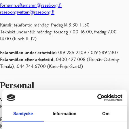
fornamn.efternamn@raseborg.fi
raseborgsvatten@raseborg.fi
Kansli: telefontid måndag–fredag kl 8.30–11.30
Tekniskt underhåll: måndag–torsdag 7.00–16.00, fredag 7.00–
14.00 (lunch 11–12)
Felanmälan under arbetstid
: 019 289 2309 / 019 289 2307
Felanmälan efter arbetstid
: 0400 427 008 (Ekenäs-Österby-
Tenala), 044 744 6700 (Karis-Pojo-Svartå)
Personal
Vattenverkets direktör
Klara Eklund tfn 019 289 2303
Samtycke
Information
Om
Fakturering och avtalsärenden
Kanslisekreterare Monica Mannström tfn 019 289 2315