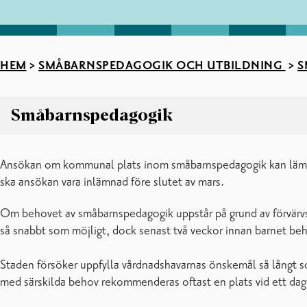
HEM
>
SMÅBARNSPEDAGOGIK OCH UTBILDNING
>
S
Småbarnspedagogik
Småbarnspedagogik
Ansökan om kommunal plats inom småbarnspedagogik kan lämnas
Ansökan om plats inom småbarnspedagogik
ska ansökan vara inlämnad före slutet av mars.
Blanketter
CGI Vesa
Om behovet av småbarnspedagogik uppstår på grund av förvärvsa
Familjedagvård
så snabbt som möjligt, dock senast två veckor innan barnet b
Gruppfamiljedaghem
In English: early childhood education
Staden försöker uppfylla vårdnadshavarnas önskemål så långt s
Klientavgifter inom småbarnspedagogiken
med särskilda behov rekommenderas oftast en plats vid ett da
Mångkulturell småbarnspedagogik
Om småbarnspedagogiken i Raseborg