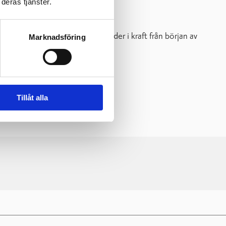
deras tjänster.
ånader. Godkända ändringar träder i kraft från början av
Marknadsföring
Tillåt alla