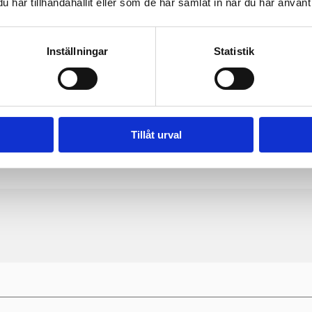
ats
har tillhandahållit eller som de har samlat in när du har använt 
dring av antal vårdtimmar/månad ska sträcka sig över minst två m
Inställningar
Statistik
r göras skriftligen.
Tillåt urval