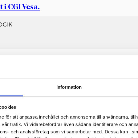
 i CGI Vesa.
OGIK
n/sina vårdnadshavare besöka sin nya dagvårdsplats
senast en 
Information
barnets nya dagvårdsplats i ca en–två timmars pass åtminstone 
lningen sker alltid enligt överenskommelse med personalen.
cookies
dshavarna helt avlägsnar sig från dagvårdsplatsen, anses barnet 
e för att anpassa innehållet och annonserna till användarna, tillh
mmets personal.
vår trafik. Vi vidarebefordrar även sådana identifierare och anna
nnons- och analysföretag som vi samarbetar med. Dessa kan i sin