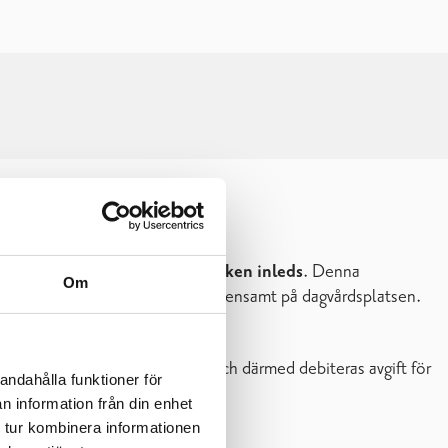
vecka innan småbarnspedagogiken inleds
. Denna
Om
några gånger innan barnet lämnas ensamt på dagvårdsplatsen.
ha inlett sitt vårdförhållande och därmed debiteras avgift för
andahålla funktioner för
n information från din enhet
 tur kombinera informationen