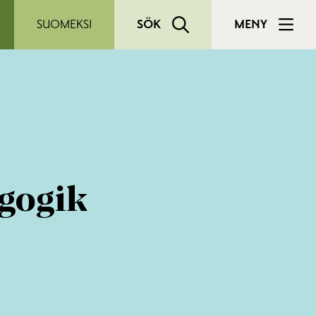
SUOMEKSI
SÖK
MENY
gogik