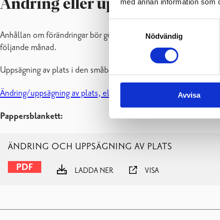
Ändring eller uppsägning av pl
med annan information som du 
Samtyckesval
Anhållan om förändringar bör göras skriftligen och i god tid. Än
Nödvändig
följande månad.
Uppsägning av plats i den småbarnspedagogiska verksamheten bö
Ändring/uppsägning av plats, elektronisk blankett
Avvisa
Pappersblankett:
ÄNDRING OCH UPPSÄGNING AV PLATS
LADDA NER
VISA