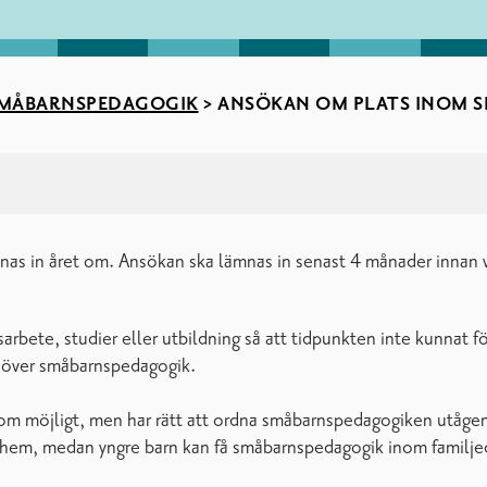
MÅBARNSPEDAGOGIK
>
ANSÖKAN OM PLATS INOM 
 in året om. Ansökan ska lämnas in senast 4 månader innan vå
rbete, studier eller utbildning så att tidpunkten inte kunnat
ehöver småbarnspedagogik.
om möjligt, men har rätt att ordna småbarnspedagogiken utågend
ghem, medan yngre barn kan få småbarnspedagogik inom familje