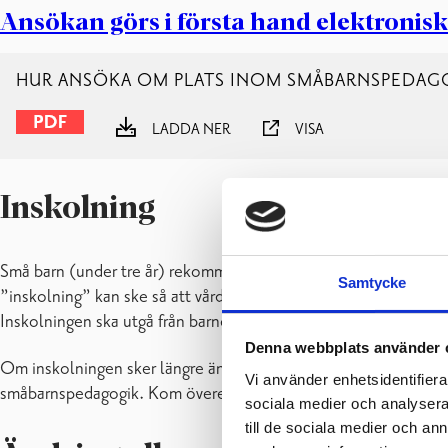
Småbarnspedagogikens planer
Ansökan görs i första hand elektroniskt
Språkbad
Stöd för barnet
HUR ANSÖKA OM PLATS INOM SMÅBARNSPEDAG
LADDA NER
VISA
Inskolning
Små barn (under tre år) rekommenderas att tillsammans med si
Samtycke
”inskolning” kan ske så att vårdnadshavare och barn vistas på 
Inskolningen ska utgå från barnets behov av inskolning. Insko
Denna webbplats använder 
Om inskolningen sker längre än två timmar per gång eller vårdna
Vi använder enhetsidentifierar
småbarnspedagogik. Kom överens om inskolningen med daghe
sociala medier och analysera 
till de sociala medier och a