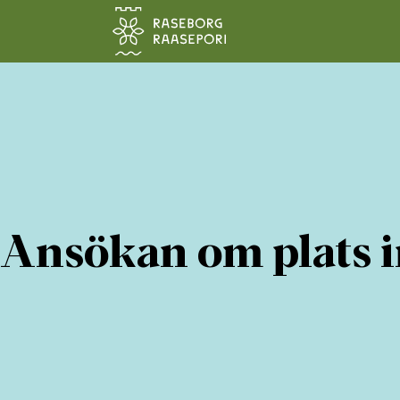
Hoppa till sidans innehåll
Ansökan om plats 