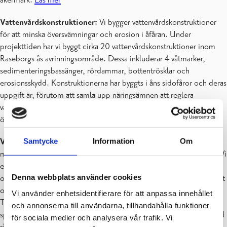
Vattenvårdskonstruktioner:
Vi bygger vattenvårdskonstruktioner
för att minska översvämningar och erosion i åfåran. Under
projekttiden har vi byggt cirka 20 vattenvårdskonstruktioner inom
Raseborgs ås avrinningsområde. Dessa inkluderar 4 våtmarker,
sedimenteringsbassänger, rördammar, bottentrösklar och
erosionsskydd. Konstruktionerna har byggts i åns sidofåror och deras
uppgift är, förutom att samla upp näringsämnen att reglera
vattenflödet vid stora nederbördsmängder, vilket minskar
översvämningar och erosion.
Läs mer
Samtycke
Information
Om
Vattenvänligt jordbruk:
Vi stöder lokala odlare i att ta i bruk
moderna metoder för att minska näringsbelastningen från åkrarna. Vi
erbjuder rådgivning om odlingsmetoder, gödsling och
Denna webbplats använder cookies
odlingsplanering för att minska näringsbelastningen till ån. Projektet
organiserar skolningstillfällen för nyländska svenska jordbrukare.
Vi använder enhetsidentifierare för att anpassa innehållet
Temat för år 2023–2025 är precisionsgödsel, där tanken är att
och annonserna till användarna, tillhandahålla funktioner
sprida gödseln där den behövs. Rådgivningen görs i samarbete med
för sociala medier och analysera vår trafik. Vi