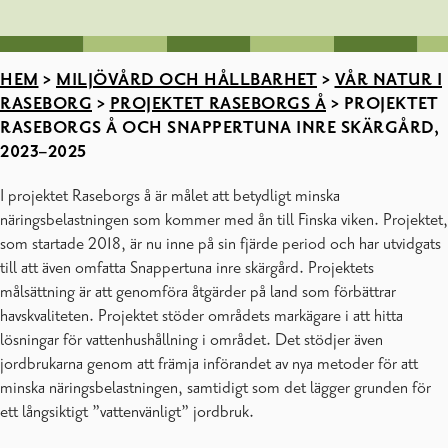
HEM
>
MILJÖVÅRD OCH HÅLLBARHET
>
VÅR NATUR I
RASEBORG
>
PROJEKTET RASEBORGS Å
>
PROJEKTET
RASEBORGS Å OCH SNAPPERTUNA INRE SKÄRGÅRD,
2023–2025
I projektet Raseborgs å är målet att betydligt minska
näringsbelastningen som kommer med ån till Finska viken. Projektet,
som startade 2018, är nu inne på sin fjärde period och har utvidgats
till att även omfatta Snappertuna inre skärgård. Projektets
målsättning är att genomföra åtgärder på land som förbättrar
havskvaliteten. Projektet stöder områdets markägare i att hitta
lösningar för vattenhushållning i området. Det stödjer även
jordbrukarna genom att främja införandet av nya metoder för att
minska näringsbelastningen, samtidigt som det lägger grunden för
ett långsiktigt ”vattenvänligt” jordbruk.