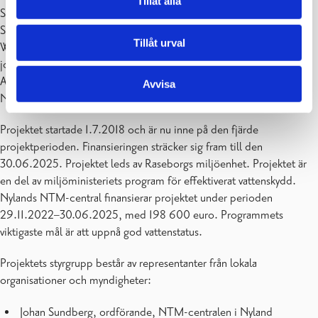
Tillåt alla
Samarbetsgruppen har arrangerat gemensamma evenemang.
Samarbete har gjorts med t.ex. Västra Nyland vatten och miljö r.f.s,
Tillåt urval
WWF och Finlands miljöcentral SYKE. Inom vattenvänliga
jordbruksfrågor samarbetar Projektet med SLC Nyland, Baltic Sea
Action Groups – Carbon Action Svenskfinland, Ålands Vatten,
Avvisa
Novia och NSL.
Projektet startade 1.7.2018 och är nu inne på den fjärde
projektperioden. Finansieringen sträcker sig fram till den
30.06.2025. Projektet leds av Raseborgs miljöenhet. Projektet är
en del av miljöministeriets program för effektiverat vattenskydd.
Nylands NTM-central finansierar projektet under perioden
29.11.2022–30.06.2025, med 198 600 euro. Programmets
viktigaste mål är att uppnå god vattenstatus.
Projektets styrgrupp består av representanter från lokala
organisationer och myndigheter:
Johan Sundberg, ordförande, NTM-centralen i Nyland