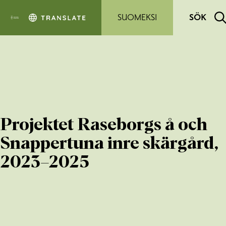
Hoppa till sidans innehåll
SUOMEKSI
SÖK
Projektet Raseborgs å och
Snappertuna inre skärgård,
2023–2025