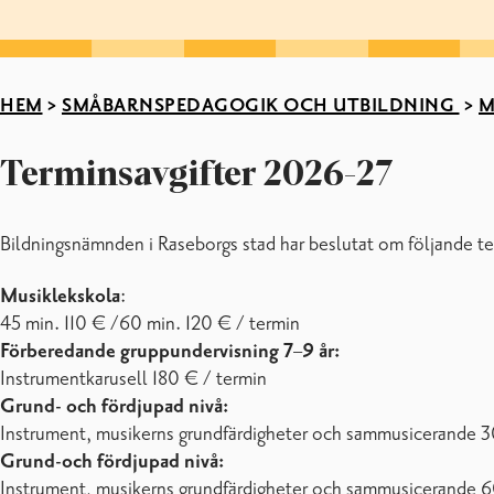
HEM
>
SMÅBARNSPEDAGOGIK OCH UTBILDNING
>
M
Terminsavgifter 2026-27
Bildningsnämnden i Raseborgs stad har beslutat om följande te
Musiklekskola
:
45 min. 110 € /60 min. 120 € / termin
Förberedande gruppundervisning 7
–
9 år:
Instrumentkarusell 180 € / termin
Grund- och fördjupad nivå:
Instrument, musikerns grundfärdigheter och sammusicerande 3
Grund-och fördjupad nivå:
Instrument, musikerns grundfärdigheter och sammusicerande 6