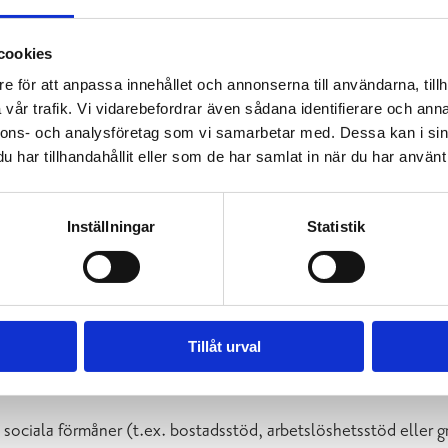
cookies
ede som möjligt. Om lektionen inhiberas oftare än två gånger und
e för att anpassa innehållet och annonserna till användarna, tillh
vår trafik. Vi vidarebefordrar även sådana identifierare och anna
nnons- och analysföretag som vi samarbetar med. Dessa kan i sin
har tillhandahållit eller som de har samlat in när du har använt 
 frånvaron ersätts inte.
Inställningar
Statistik
 meddela
kan studieplatsen sägas upp. Terminsavgiften debitera
Tillåt urval
2027 beviljas totalt 12 frielevsplatser
för instrument- och sån
gen och ha gjort framsteg enligt läroplanen.
m sociala förmåner (t.ex. bostadsstöd, arbetslöshetsstöd eller 