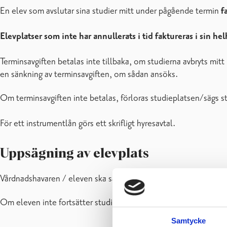
En elev som avslutar sina studier mitt under pågående termin
f
Elevplatser som inte har annullerats i tid faktureras i sin hel
Terminsavgiften betalas inte tillbaka, om studierna avbryts mitt i
en sänkning av terminsavgiften, om sådan ansöks.
Om terminsavgiften inte betalas, förloras studieplatsen/sägs 
För ett instrumentlån görs ett skrifligt hyresavtal.
Uppsägning av elevplats
Vårdnadshavaren / eleven ska säga upp elevplatsen till kansliet 
Om eleven inte fortsätter studierna under vårterminen 2027, s
Samtycke