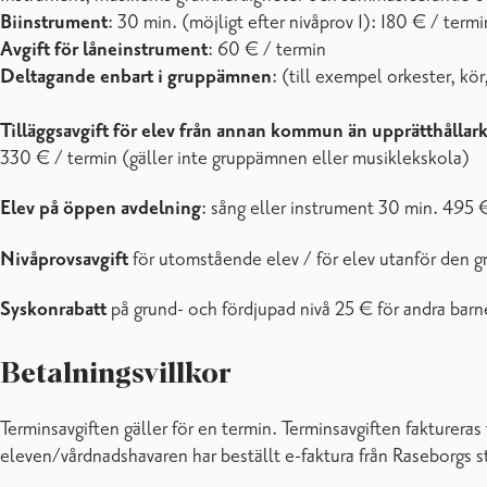
Biinstrument
: 30 min. (möjligt efter nivåprov 1): 180 € / termi
Avgift för låneinstrument
: 60 € / termin
Deltagande enbart i gruppämnen
: (till exempel orkester, k
Tilläggsavgift för elev från annan kommun än upprätthåll
330 € / termin (gäller inte gruppämnen eller musiklekskola)
Elev på öppen avdelning
: sång eller instrument 30 min. 495 €
Nivåprovsavgift
för utomstående elev / för elev utanför den 
Syskonrabatt
på grund- och fördjupad nivå 25 € för andra barn
Betalningsvillkor
Terminsavgiften gäller för en termin. Terminsavgiften fakturera
eleven/vårdnadshavaren har beställt e-faktura från Raseborgs 