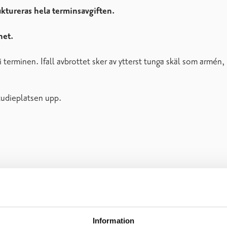
aktureras hela terminsavgiften.
het.
 terminen. Ifall avbrottet sker av ytterst tunga skäl som armén, h
studieplatsen upp.
skriftligen per e-post (musikinstitutet(at)raseborg.fi)
senast 
ka kansliet meddelas per e-post
senast den 30.11.2026
(musiki
Information