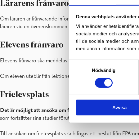
Lärarens frånvaro
Denna webbplats använder 
Om läraren är frånvarande informeras eleverna i ett så tidigt sk
läraren vid en överenskommen tidpunkt.
Vi använder enhetsidentifierar
sociala medier och analysera 
till de sociala medier och a
Elevens frånvaro
med annan information som du 
Elevens frånvaro ska meddelas läraren på förhand. Elevens egna
Samtyckesval
Nödvändig
Om eleven uteblir från lektionerna mer än fem gånger
utan att
Frielevsplats
Avvisa
Det är möjligt att ansöka om frielevsplats.
För läsåret 2026–
som fortsätter sina studier förutsätts delta aktivt i undervisnin
Till ansökan om frielevsplats ska bifogas ett beslut från FPA o