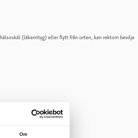
älsoskäl (läkarintyg) eller flytt från orten, kan rektorn bevilja
måndagen den 3.8.2026.
nstitutet(at)raseborg.fi).
Om