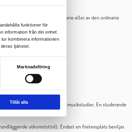
er terminen, ersätts den av vikarie eller av den ordinarie
andahålla funktioner för
n information från din enhet
 tur kombinera informationen
deras tjänster.
Marknadsföring
s ändå i sin helhet.
Tillåt alla
gelever som deltar i individuella musikstudier. En studerande
grundläggande utkomststöd). Endast en frielevsplats beviljas