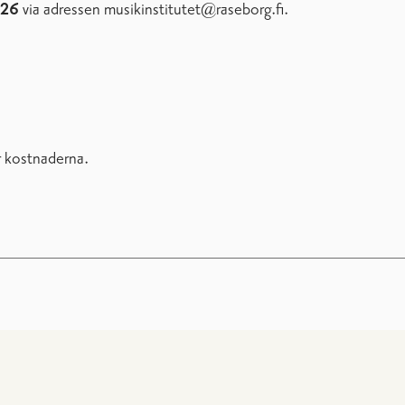
2026
via adressen musikinstitutet@raseborg.fi.
r kostnaderna.