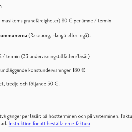
n
ör, musikerns grundfärdigheter) 80 € per ämne / termin
arkommunerna
(Raseborg, Hangö eller Ingå):
 / termin (33 undervisningstillfällen/läsår)
grundläggande konstundervisningen 180 €
et, tredje och följande 50 €.
s två gånger per läsår: på höstterminen och på vårterminen. Fakt
stad.
Instruktion för att beställa en e-faktura