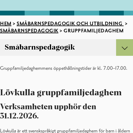
HEM
>
SMÅBARNSPEDAGOGIK OCH UTBILDNING
>
SMÅBARNSPEDAGOGIK
>
GRUPPFAMILJEDAGHEM
Småbarnspedagogik
Småbarnspedagogik
Gruppfamiljedaghemmens öppethållningstider är kl. 7.00–17.00.
Ansökan om plats inom småbarnspedagogik
Blanketter
CGI Vesa
Familjedagvård
Lövkulla gruppfamiljedaghem
Gruppfamiljedaghem
In English: early childhood education
Verksamheten upphör den
Klientavgifter inom småbarnspedagogiken
31.12.2026.
Mångkulturell småbarnspedagogik
Om småbarnspedagogiken i Raseborg
Lövkulla är ett svenskspråkigt gruppfamiljedaghem för barn i åldern