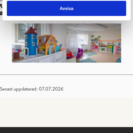
019 289 2684
Avvisa
katriina.asikainen@raseborg.fi
Senast uppdaterad: 07.07.2026