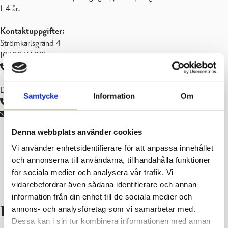
Småbarnspedagogikens planer
1-4 år.
Språkbad
Stöd för barnet
Kontaktuppgifter:
Strömkarlsgränd 4
10300 KARIS
019 289 2709
Daghemsföreståndare Katriina Asikainen
Samtycke
Information
Om
019 289 2684
katriina.asikainen@raseborg.fi
Denna webbplats använder cookies
Vi använder enhetsidentifierare för att anpassa innehållet
och annonserna till användarna, tillhandahålla funktioner
för sociala medier och analysera vår trafik. Vi
vidarebefordrar även sådana identifierare och annan
information från din enhet till de sociala medier och
annons- och analysföretag som vi samarbetar med.
Knattebo gruppfamiljedaghem
Dessa kan i sin tur kombinera informationen med annan