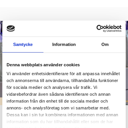
Samtycke
Information
Om
Denna webbplats använder cookies
Vi använder enhetsidentifierare för att anpassa innehållet
och annonserna till användarna, tillhandahålla funktioner
för sociala medier och analysera vår trafik. Vi
vidarebefordrar även sådana identifierare och annan
information från din enhet till de sociala medier och
KARIS SVENSKA HÖGSTADIUM
annons- och analysföretag som vi samarbetar med.
KSH firade 50 år med musik, högtidliga tal
Dessa kan i sin tur kombinera informationen med annan
information som du har tillhandahållit eller som de har
och tidskapsel