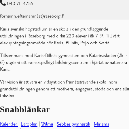
040 711 4755
fornamn.efternamn(at)raseborg.fi
Karis svenska högstadium är en skola i den grundläggande
utbildningen i Raseborg med cirka 220 elever i åk 7–9. Till vårt
elevupptagningsområde hör Karis, Billnäs, Pojo och Svartå.
Tillsammans med Karis-Billnäs gymnasium och Katarinaskolan (åk 1-
6) utgör vi ett svenskspråkigt bildningscentrum i hjärtat av naturnära
Karis.
Vår vision är att vara en vidsynt och framåtsträvande skola inom
grundutbildningen genom att motivera, engagera, stöda och ena alla
i skolan.
Snabblänkar
Kalender
|
Läroplan
|
Wilma
|
Sebbes gymnastik
|
Miriams