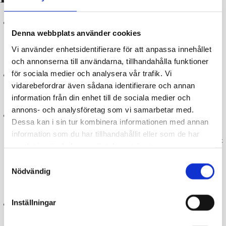
Behandling av avloppsvatten i glesbygden
– Mångsidig
Denna webbplats använder cookies
information om olika reningsalternativ/anläggningar (Finlands
miljöcentral (Syke), www.vesi.fi)
Vi använder enhetsidentifierare för att anpassa innehållet
och annonserna till användarna, tillhandahålla funktioner
för sociala medier och analysera vår trafik. Vi
Avloppsvattenguide
– Sätt dig in i allt som rör fastighetens
vidarebefordrar även sådana identifierare och annan
avloppsvattensystem (SVL ry)
information från din enhet till de sociala medier och
annons- och analysföretag som vi samarbetar med.
Läs korta illustrerade beskrivningar över olika avloppssystem
på
Dessa kan i sin tur kombinera informationen med annan
ujlk:s sidor
– hurdant system har du?
information som du har tillhandahållit eller som de har
är bostadens/fastighetens nuvarande system fortfarande ett
samlat in när du har använt deras tjänster.
mysterium?
Samtyckesval
Tips: beställ en kartering av systemet från en
Nödvändig
konsult/avloppsvattenplanerare.
Inställningar
Läs bra material skapat genom
Glesbygdens
avloppsvattenprojekt i Västra Nyland