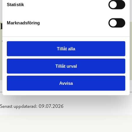
Rådgivningsmaterial
– olika guider och modeller
Statistik
Rådgivningsvideon
(Youtube)
Marknadsföring
Rådgivning
Avloppsvattenrådgivning
fås från miljöenheten i Raseborg
kontakta oss per telefon: 019 289 2364
Tillåt alla
eller e-post: avloppsvatten@raseborg.fi
miljöenheten fungerar inte som
Tillåt urval
avloppsvattenplanerare/konsult
(uppgör inte avloppsvattenplaner)
Avvisa
Senast uppdaterad: 09.07.2026