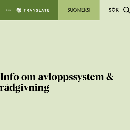
Hoppa till sidans innehåll
SUOMEKSI
SÖK
Info om avloppssystem &
rådgivning