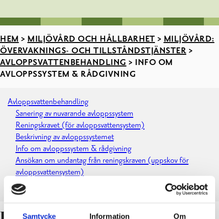
HEM
>
MILJÖVÅRD OCH HÅLLBARHET
>
MILJÖVÅRD:
ÖVERVAKNINGS- OCH TILLSTÅNDSTJÄNSTER
>
AVLOPPSVATTENBEHANDLING
>
INFO OM
AVLOPPSSYSTEM & RÅDGIVNING
Avloppsvattenbehandling
Sanering av nuvarande avloppssystem
Reningskravet (för avloppsvattensystem)
Beskrivning av avloppssystemet
Info om avloppssystem & rådgivning
Ansökan om undantag från reningskraven (uppskov för
avloppsvattensystem)
Avloppsnätverk i Raseborg
Info om olika system
Samtycke
Information
Om