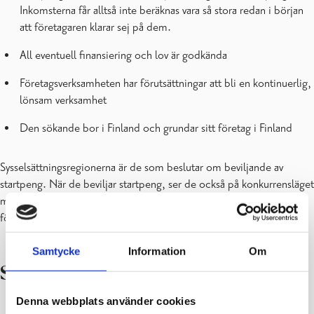
Inkomsterna får alltså inte beräknas vara så stora redan i början
att företagaren klarar sej på dem.
All eventuell finansiering och lov är godkända
Företagsverksamheten har förutsättningar att bli en kontinuerlig,
lönsam verksamhet
Den sökande bor i Finland och grundar sitt företag i Finland
Sysselsättningsregionerna är de som beslutar om beviljande av
startpeng. När de beviljar startpeng, ser de också på konkurrensläget
mellan företagen i samma bransch och behovet av ny
företagsverksamhet på orten.
Samtycke
Information
Om
Så här ansöker du om startpeng
Denna webbplats använder cookies
Fundera på din affärsidé och hur du kan få den till ett lönsamt