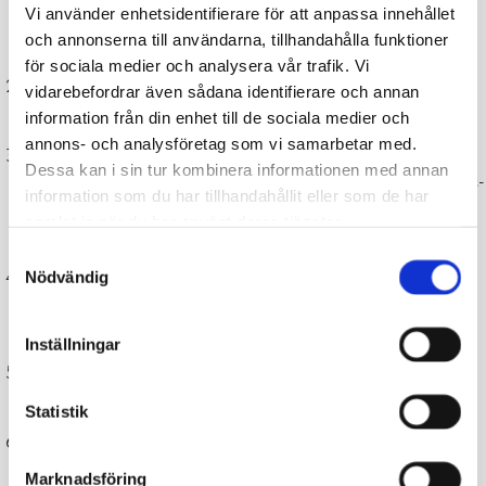
Vi använder enhetsidentifierare för att anpassa innehållet
företag. Redan nu i idéstadiet kan du kontakta en
och annonserna till användarna, tillhandahålla funktioner
företagsrådgivare
för att bolla idéer.
för sociala medier och analysera vår trafik. Vi
Om du är
arbetskraftsservicens
kund, diskutera först med din
vidarebefordrar även sådana identifierare och annan
egen coach.
information från din enhet till de sociala medier och
annons- och analysföretag som vi samarbetar med.
Skriv en affärsplan och gör alla behövliga uträkningar. För att få
Dessa kan i sin tur kombinera informationen med annan
startpeng måste man ha investerings-, lönsamhets-, försäljnings-
information som du har tillhandahållit eller som de har
och kassaflödeskalkyler i skick. Senast nu är det dags att
samlat in när du har använt deras tjänster.
kontakta en företagsrådgivare som hjälper dej med alla dessa.
Samtyckesval
Sök startpengen via Jobbmarknaden
genom att logga in i e-
Nödvändig
tjänsten som privatkund och bifoga alla bilagor såsom
affärsplan, kalkyler, skatteskuldsutdrag etc.
Inställningar
Svara på eventuella tilläggsfrågor, din företagsrådgivare kan
hjälpa dig.
Statistik
När beslutet kommit kan du grunda ditt företag, gärna
tillsammans med din bokförare.
Marknadsföring