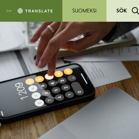
Hoppa till sidans innehåll
SUOMEKSI
SÖK