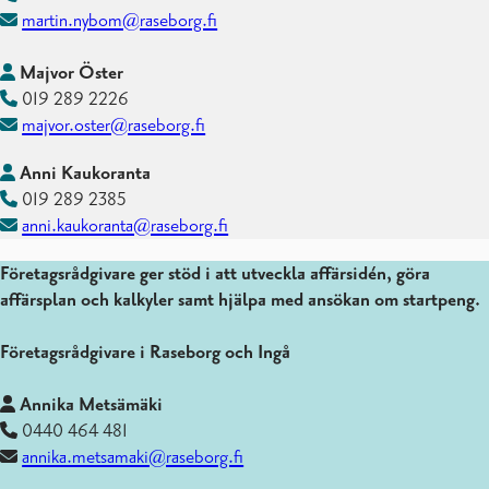
martin.nybom@raseborg.fi
Majvor Öster
019 289 2226
majvor.oster@raseborg.fi
Anni Kaukoranta
019 289 2385
anni.kaukoranta@raseborg.fi
Företagsrådgivare ger stöd i att utveckla affärsidén, göra
affärsplan och kalkyler samt hjälpa med ansökan om startpeng.
Företagsrådgivare i Raseborg och Ingå
Annika Metsämäki
0440 464 481
annika.metsamaki@raseborg.fi