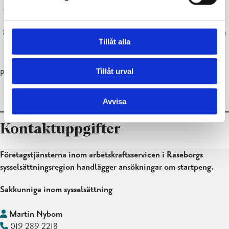
Ansök om utbetalning av startpengen en gång i månaden.
Ansök om eventuell förlängning av startpengen innan den första
Tillåt alla
perioden på 6 månader gått ut.
Tillåt urval
På
Jobbmarknaden
hittar du mer information och anvisningar.
Avvisa
Kontaktuppgifter
Företagstjänsterna inom arbetskraftsservicen i Raseborgs
sysselsättningsregion handlägger ansökningar om startpeng.
Sakkunniga inom sysselsättning
Martin Nybom
019 289 2218