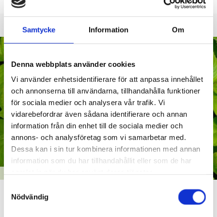
Samtycke
Information
Om
Denna webbplats använder cookies
Vi använder enhetsidentifierare för att anpassa innehållet
och annonserna till användarna, tillhandahålla funktioner
för sociala medier och analysera vår trafik. Vi
vidarebefordrar även sådana identifierare och annan
information från din enhet till de sociala medier och
annons- och analysföretag som vi samarbetar med.
Dessa kan i sin tur kombinera informationen med annan
information som du har tillhandahållit eller som de har
samlat in när du har använt deras tjänster.
BOENDE OCH MILJÖ
Samtyckesval
Crowdsorsas spel om invasiva arter är tillbaka
Nödvändig
i Raseborg