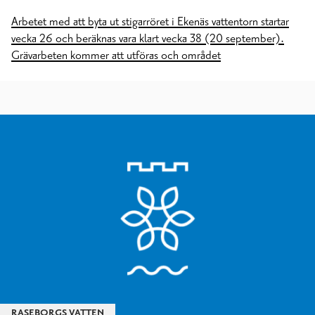
Arbetet med att byta ut stigarröret i Ekenäs vattentorn startar
vecka 26 och beräknas vara klart vecka 38 (20 september).
Grävarbeten kommer att utföras och området
RASEBORGS VATTEN