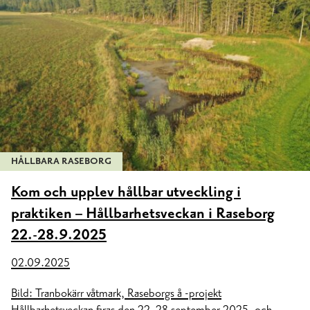
HÅLLBARA RASEBORG
Kom och upplev hållbar utveckling i
praktiken – Hållbarhetsveckan i Raseborg
22.-28.9.2025
02.09.2025
Bild: Tranbokärr våtmark, Raseborgs å -projekt