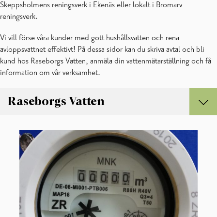
Skeppsholmens reningsverk i Ekenäs eller lokalt i Bromarv
reningsverk.
Vi vill förse våra kunder med gott hushållsvatten och rena
avloppsvattnet effektivt! På dessa sidor kan du skriva avtal och bli
kund hos Raseborgs Vatten, anmäla din vattenmätarställning och få
information om vår verksamhet.
Raseborgs Vatten
Raseborgs Vatten
Anslutning till vatten- och avloppsnätet
Bruksavtal
Driftstörningar och planerade arbeten
Fakturering
Raseborgs Vatten, kontaktuppgifter
Vattenkvalitet och reningsresultat
Vattenmätarställning och -byte