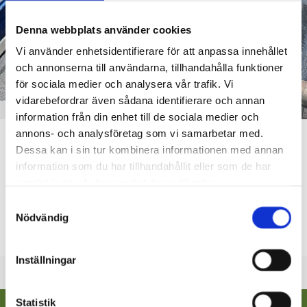
Denna webbplats använder cookies
Vi använder enhetsidentifierare för att anpassa innehållet
och annonserna till användarna, tillhandahålla funktioner
för sociala medier och analysera vår trafik. Vi
vidarebefordrar även sådana identifierare och annan
RASEBORGS VATTEN
information från din enhet till de sociala medier och
annons- och analysföretag som vi samarbetar med.
Det här får spolas ner i avloppet:
Dessa kan i sin tur kombinera informationen med annan
information som du har tillhandahållit eller som de har
17.07.2026
samlat in när du har använt deras tjänster.
Utöver toalettpapper får endast ”det som hör hemma där”
Samtyckesval
samt vanligt tvättvatten spolas ner i avloppet. Främmande
Nödvändig
ämnen och föremål som hamnar i
Inställningar
Statistik