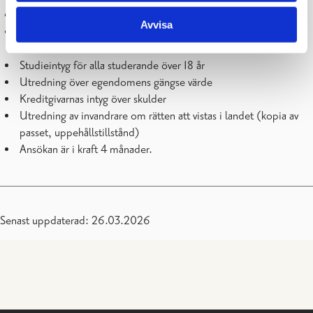
Intyg över pension
Avvisa
Av företagare balans- och resultaträkning samt skattebyråns
meddelande om förskottsskatt
Studieintyg för alla studerande över 18 år
Utredning över egendomens gängse värde
Kreditgivarnas intyg över skulder
Utredning av invandrare om rätten att vistas i landet (kopia av
passet, uppehållstillstånd)
Ansökan är i kraft 4 månader.
Senast uppdaterad: 26.03.2026