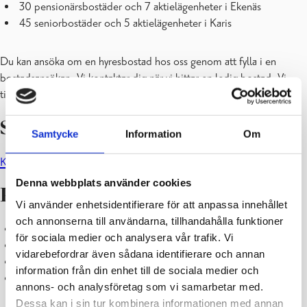
30 pensionärsbostäder och 7 aktielägenheter i Ekenäs
45 seniorbostäder och 5 aktielägenheter i Karis
Du kan ansöka om en hyresbostad hos oss genom att fylla i en
bostadsansökan. Vi kontaktar dig när vi hittar en ledig bostad. Vi
tillämpar en 2 månaders hyresgaranti.
Seniorbostäder
Samtycke
Information
Om
Klicka här för mer information om seniorbostäder!
Denna webbplats använder cookies
Pensionärsbostäder
Vi använder enhetsidentifierare för att anpassa innehållet
och annonserna till användarna, tillhandahålla funktioner
Pensionärsbostäder hyrs i första hand ut åt pensionärer
för sociala medier och analysera vår trafik. Vi
Ansökan är i kraft 4 månader
vidarebefordrar även sådana identifierare och annan
Vi uppbär ingen hyresgaranti för pensionärsbostäder
information från din enhet till de sociala medier och
Ansökan görs enligt ovanstående instruktioner
annons- och analysföretag som vi samarbetar med.
Dessa kan i sin tur kombinera informationen med annan