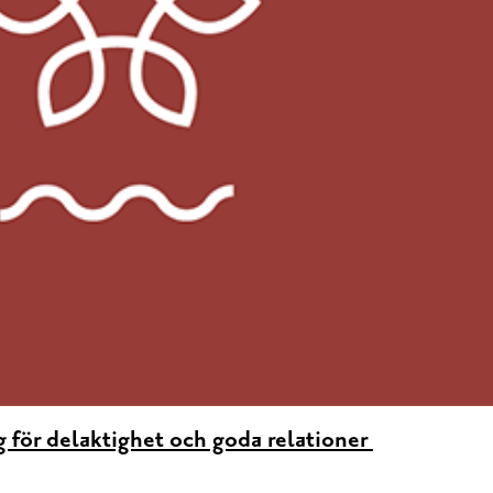
 för delaktighet och goda relationer