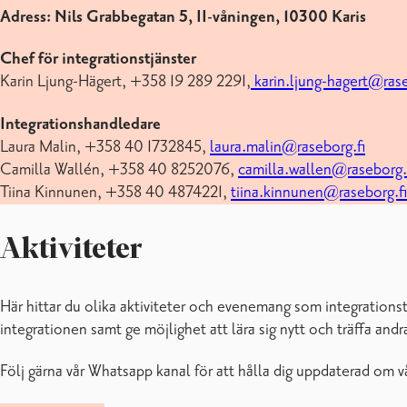
Adress: Nils Grabbegatan 5, II-våningen, 10300 Karis
Chef för integrationstjänster
Karin Ljung-Hägert, +358 19 289 2291,
karin.ljung-hagert@rase
Integrationshandledare
Laura Malin, +358 40 1732845,
laura.malin@raseborg.fi
Camilla Wallén, +358 40 8252076,
camilla.wallen@raseborg.
Tiina Kinnunen, +358 40 4874221,
tiina.kinnunen@raseborg.fi
Aktiviteter
Här hittar du olika aktiviteter och evenemang som integrationstjä
integrationen samt ge möjlighet att lära sig nytt och träffa andr
Följ gärna vår Whatsapp kanal för att hålla dig uppdaterad om 