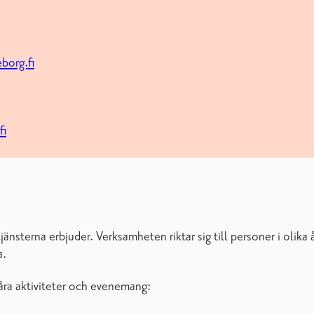
borg.fi
fi
nsterna erbjuder. Verksamheten riktar sig till personer i olika å
a.
våra aktiviteter och evenemang: