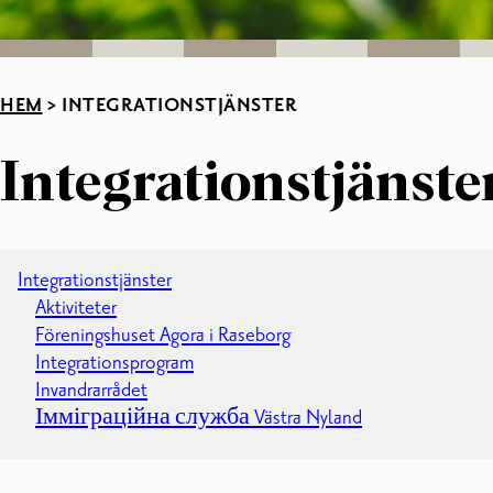
HEM
>
INTEGRATIONSTJÄNSTER
Integrationstjänste
Integrationstjänster
Aktiviteter
Föreningshuset Agora i Raseborg
Integrationsprogram
Invandrarrådet
Імміграційна служба Västra Nyland