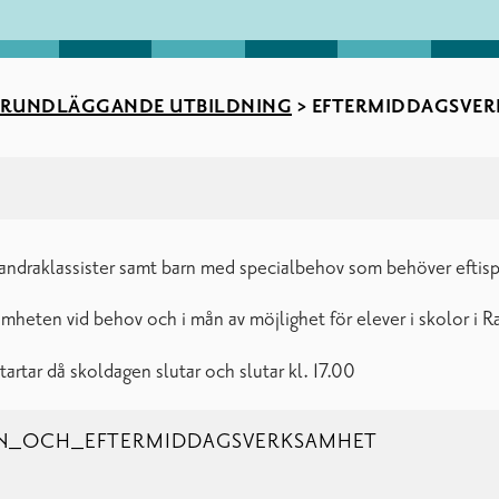
RUNDLÄGGANDE UTBILDNING
>
EFTERMIDDAGSVER
h andraklassister samt barn med specialbehov som behöver eftis
heten vid behov och i mån av möjlighet för elever i skolor i R
rtar då skoldagen slutar och slutar kl. 17.00
N_OCH_EFTERMIDDAGSVERKSAMHET