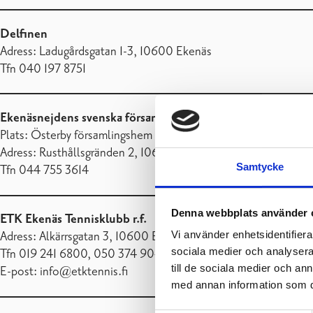
Delfinen
Adress: Ladugårdsgatan 1-3, 10600 Ekenäs
Tfn 040 197 8751
Ekenäsnejdens svenska församling
Plats: Österby församlingshem
Adress: Rusthållsgränden 2, 10620 Ekenäs
Samtycke
Tfn 044 755 3614
Denna webbplats använder 
ETK Ekenäs Tennisklubb r.f.
Vi använder enhetsidentifierar
Adress: Alkärrsgatan 3, 10600 Ekenäs
sociala medier och analysera 
Tfn 019 241 6800, 050 374 9049
till de sociala medier och a
E-post: info@etktennis.fi
med annan information som du 