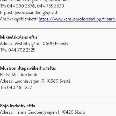
Tfn 044 300 3676, 044 755 3630
E-post: jessica.sandberg@evl.fi
Ansökningsblankett:
https://www.karis-pojoforsamling.fi/barn-
Mikaelskolans eftis
Adress: Vesterby gård, 10600 Ekenäs
Tfn. 044 702 2525
Mustion iltapäiväkerho/eftis
Plats: Mustion koulu
Adress: Lindnäsvägen 19, 10360 Svartå
Tfn 040 481 1257
Pojo kyrkoby eftis
Adress: Hanna Gardbergsvägen 1, 10420 Skuru