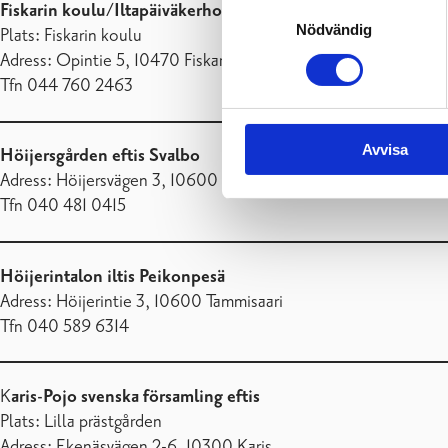
Samtyckesval
Fiskarin koulu/Iltapäiväkerhotoimintaa
Nödvändig
Plats: Fiskarin koulu
Adress: Opintie 5, 10470 Fiskars
Tfn 044 760 2463
Avvisa
Höijersgården eftis Svalbo
Adress: Höijersvägen 3, 10600 Ekenäs
Tfn 040 481 0415
Höijerintalon iltis Peikonpesä
Adress: Höijerintie 3, 10600 Tammisaari
Tfn 040 589 6314
K
aris-Pojo svenska församling eftis
Plats: Lilla prästgården
Adress: Ekenäsvägen 2-6, 10300 Karis