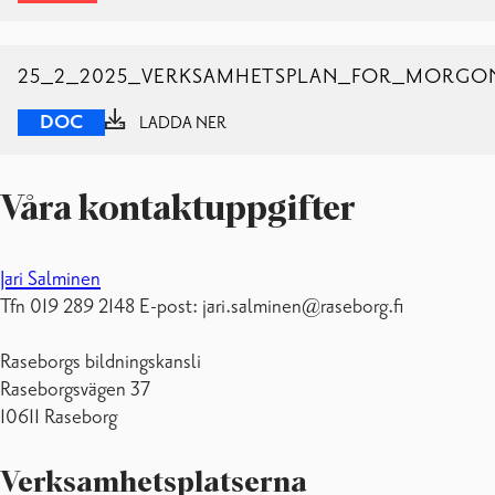
25_2_2025_VERKSAMHETSPLAN_FOR_MORGO
DOC
LADDA NER
Våra kontaktuppgifter
Jari Salminen
Tfn 019 289 2148 E-post: jari.salminen@raseborg.fi
Raseborgs bildningskansli
Raseborgsvägen 37
10611 Raseborg
Verksamhetsplatserna