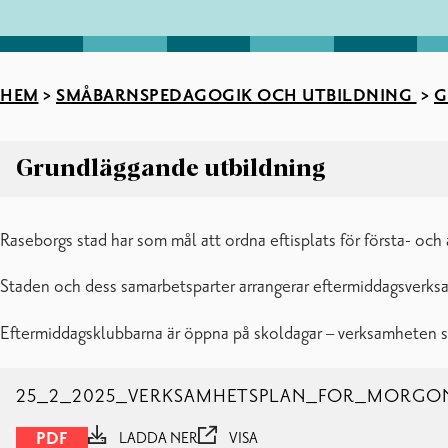
HEM
>
SMÅBARNSPEDAGOGIK OCH UTBILDNING
>
G
Grundläggande utbildning
Grundläggande utbildning
Raseborgs stad har som mål att ordna eftisplats för första- oc
Anmälan till skolan
Bildningens planer
Staden och dess samarbetsparter arrangerar eftermiddagsverksam
Blanketter
Eftermiddagsverksamhet
Eftermiddagsklubbarna är öppna på skoldagar – verksamheten sta
Skoltransport
Stöd för lärande och elevvård
25_2_2025_VERKSAMHETSPLAN_FOR_MORGO
PDF
LADDA NER
VISA