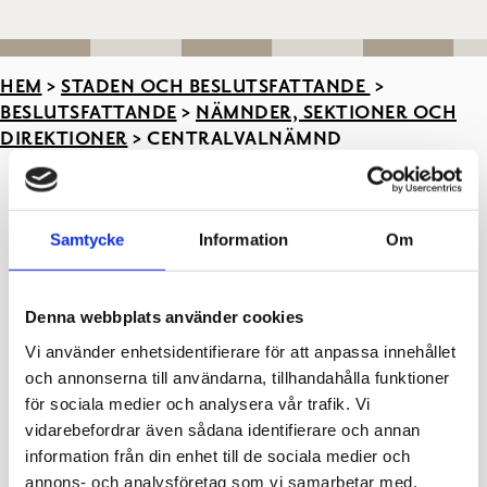
HEM
>
STADEN OCH BESLUTSFATTANDE
>
BESLUTSFATTANDE
>
NÄMNDER, SEKTIONER OCH
DIREKTIONER
>
CENTRALVALNÄMND
Ordinarie
Ersättare
Samtycke
Information
Om
Larserik Häggman (ordf.)
Pirjo Rautiainen
Lena Johansson (vice ordf.)
Annika Meinander
Denna webbplats använder cookies
Tarja Flood
Harri Burtsov
Vi använder enhetsidentifierare för att anpassa innehållet
och annonserna till användarna, tillhandahålla funktioner
Heli Laaksonen
Eve Rannu
för sociala medier och analysera vår trafik. Vi
vidarebefordrar även sådana identifierare och annan
Seppo Koponen
Jorma Suckman
information från din enhet till de sociala medier och
annons- och analysföretag som vi samarbetar med.