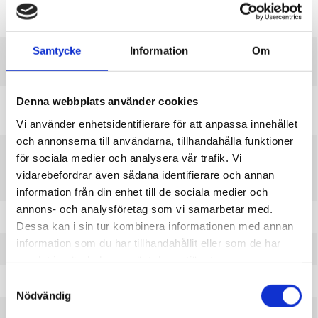
E-material
YouTube-instruktionsvideo (på engelska) som visar hur
Evenemang och utställningar
du loggar in i Pressreader t.ex. via telefonen.
Kund i biblioteket
Samtycke
Information
Om
Mötes- och studierum
E-press
– Inhemska dagstidningar, kan endast läsas på
Samlingarna
bibliotekens datorer.
Tidningar
Denna webbplats använder cookies
Flerspråkiga biblioteket
– länkar till flerspråkigt material
(sidans språk: finska)
Vi använder enhetsidentifierare för att anpassa innehållet
och annonserna till användarna, tillhandahålla funktioner
Viddla
– Filmstreaming. Logga in med ditt
för sociala medier och analysera vår trafik. Vi
bibliotekskortsnummer och pinkod. Du kan låna 4 filmer
vidarebefordrar även sådana identifierare och annan
per månad.
information från din enhet till de sociala medier och
annons- och analysföretag som vi samarbetar med.
Naxos Music Library
– Klassisk musik
Dessa kan i sin tur kombinera informationen med annan
information som du har tillhandahållit eller som de har
Naxos Music Library Jazz
– Jazzmusik
samlat in när du har använt deras tjänster.
Naxos Music Library World
– Musik från hela världen
Samtyckesval
Nödvändig
Medici.TV Edu
– konserter, operor, baletter m.m. av