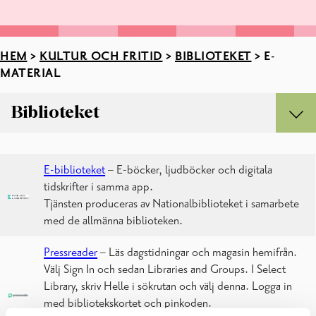
HEM
>
KULTUR OCH FRITID
>
BIBLIOTEKET
>
E-
MATERIAL
Biblioteket
Biblioteket
Barn och ungdomar
E-biblioteket
– E-böcker, ljudböcker och digitala
Barn
tidskrifter i samma app.
Föräldrar
Tjänsten produceras av Nationalbiblioteket i samarbete
Service till skolor och daghem
med de allmänna biblioteken.
Ungdomar
Bibliotekens kontaktuppgifter och öppethållningstider
Pressreader
– Läs dagstidningar och magasin hemifrån.
Bibliotekens personal
Välj Sign In och sedan Libraries and Groups. I Select
Datorer, utskrifter, kopior
Library, skriv Helle i sökrutan och välj denna. Logga in
Digitaliseringsrum
med bibliotekskortet och pinkoden.