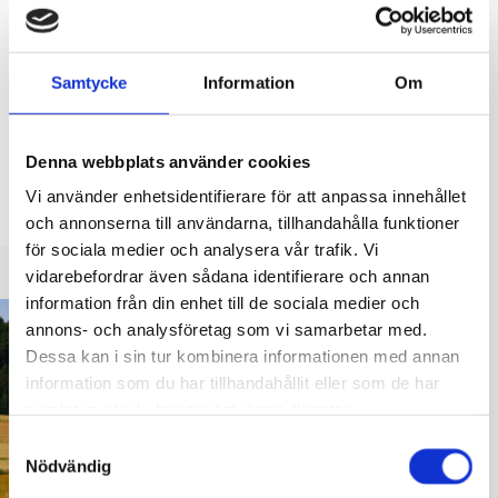
Projektet med byggande av datacentret
till Bäljars i Karis framskrider
Samtycke
Information
Om
25.06.2026
Förberedande arbeten inför själva byggandet inleds på
Denna webbplats använder cookies
tomten i Bäljars i Karis. Röjningsarbetena i området inleds
Vi använder enhetsidentifierare för att anpassa innehållet
onsdagen den 15 juli 2026.
och annonserna till användarna, tillhandahålla funktioner
för sociala medier och analysera vår trafik. Vi
vidarebefordrar även sådana identifierare och annan
information från din enhet till de sociala medier och
annons- och analysföretag som vi samarbetar med.
Dessa kan i sin tur kombinera informationen med annan
information som du har tillhandahållit eller som de har
samlat in när du har använt deras tjänster.
Samtyckesval
Nödvändig