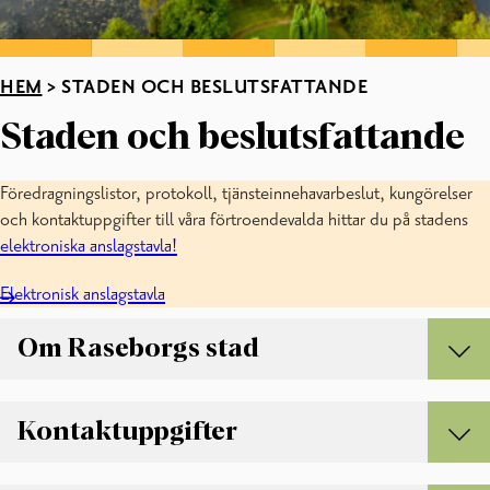
HEM
>
STADEN OCH BESLUTSFATTANDE
Staden och beslutsfattande
Föredragningslistor, protokoll, tjänsteinnehavarbeslut, kungörelser
och kontaktuppgifter till våra förtroendevalda hittar du på stadens
elektroniska anslagstavla!
Elektronisk anslagstavla
Om Raseborgs stad
OM RASEBORGS STAD
Kontaktuppgifter
Dataskydd