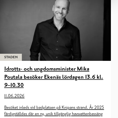
STADEN
Idrotts- och ungdomsminister Mika
Poutala besöker Ekenäs lördagen 13.6 kl.
9–10.30
11.06.2026
Besöket inleds vid badplatsen på Knipans strand. År 2025
färdigställdes där en ny, unik tillgänglig havsvattenbassäng