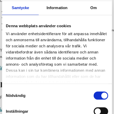
De jobbar med:
Samtycke
Information
Om
lantbrukets stödförvaltning
flyghavreövervakning
upprätthållande av djurhållarregistrets uppgifter
Denna webbplats använder cookies
bedömning av hjortdjurs- och rovdjursskador och bedömning av
Vi använder enhetsidentifierare för att anpassa innehållet
skador orsakade av fridlysta fåglar
och annonserna till användarna, tillhandahålla funktioner
för sociala medier och analysera vår trafik. Vi
Ytterligare information och kontaktuppgifter finns på Ingås
vidarebefordrar även sådana identifierare och annan
webbplats:
information från din enhet till de sociala medier och
annons- och analysföretag som vi samarbetar med.
Västra Nylands landsbygdsförvaltning
Dessa kan i sin tur kombinera informationen med annan
information som du har tillhandahållit eller som de har
samlat in när du har använt deras tjänster.
Livsmedelsverket
Samtyckesval
Nödvändig
Företagsstöd för landsbygden erbjuds av Livsmedelsverket.
Livsmedelsverket
Inställningar