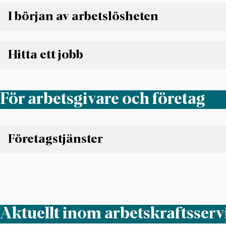
Anmäl dig som arbetssökande
Kontaktuppgifter
I början av arbetslösheten
Landsbygdsföretagare
I början av arbetslösheten
Hitta ett jobb
Hitta ett jobb
För arbetsgivare och företag
Företagstjänster
Företagstjänster
Lönesubvention och sysselsättningsstöd
Startpeng
Sysselsättningssedel för unga
Aktuellt inom arbetskraftsserv