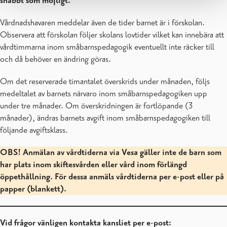
snabbt som möjligt.
Vårdnadshavaren meddelar även de tider barnet är i förskolan.
Observera att förskolan följer skolans lovtider vilket kan innebära att
vårdtimmarna inom småbarnspedagogik eventuellt inte räcker till
och då behöver en ändring göras.
Om det reserverade timantalet överskrids under månaden, följs
medeltalet av barnets närvaro inom småbarnspedagogiken upp
under tre månader. Om överskridningen är fortlöpande (3
månader), ändras barnets avgift inom småbarnspedagogiken till
följande avgiftsklass.
OBS! Anmälan av vårdtiderna via Vesa gäller inte de barn som
har plats inom skiftesvården eller vård inom förlängd
öppethållning. För dessa anmäls vårdtiderna per e-post eller på
papper (blankett).
Vid frågor vänligen kontakta kansliet per e-post: