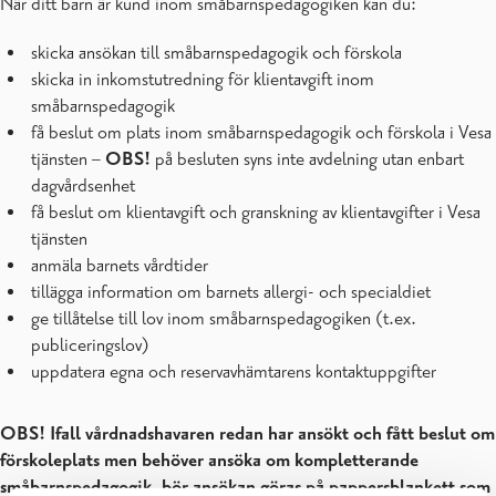
När ditt barn är kund inom småbarnspedagogiken kan du:
skicka ansökan till småbarnspedagogik och förskola
skicka in inkomstutredning för klientavgift inom
småbarnspedagogik
få beslut om plats inom småbarnspedagogik och förskola i Vesa
tjänsten –
OBS!
på besluten syns inte avdelning utan enbart
dagvårdsenhet
få beslut om klientavgift och granskning av klientavgifter i Vesa
tjänsten
anmäla barnets vårdtider
tillägga information om barnets allergi- och specialdiet
ge tillåtelse till lov inom småbarnspedagogiken (t.ex.
publiceringslov)
uppdatera egna och reservavhämtarens kontaktuppgifter
OBS! Ifall vårdnadshavaren redan har ansökt och fått beslut om
förskoleplats men behöver ansöka om kompletterande
småbarnspedagogik, bör ansökan göras på pappersblankett som