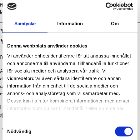
fås från bildningskansliet, dagvårdsenheterna eller alternativt
kan skrivas ut från stadens hemsida.
Samtycke
Information
Om
Meddelande av barnets vårdtider i
Vesa
Denna webbplats använder cookies
Vi använder enhetsidentifierare för att anpassa innehållet
Barnets vårdtider meddelas i första han elektroniskt via CGI Vesa.
och annonserna till användarna, tillhandahålla funktioner
för sociala medier och analysera vår trafik. Vi
Alla barnets tider meddelas, även ledigheter. Bemanningen på
vidarebefordrar även sådana identifierare och annan
daghemmen planeras utifrån de meddelade vårdtiderna för att
information från din enhet till de sociala medier och
säkerställa god kvalitet på verksamheten. Regelbundna tider kan
annons- och analysföretag som vi samarbetar med.
meddelas flera månader i förväg.
Dessa kan i sin tur kombinera informationen med annan
I CGI Vesa används tre frånvaromarkeringar: frånvarande, ledig och
information som du har tillhandahållit eller som de har
sjuk.
samlat in när du har använt deras tjänster.
Samtyckesval
Frånvarande
= frånvaro-markeringen används när ett barn är
Nödvändig
frånvarande från småbarnspedagogiken (t.ex. under lov som