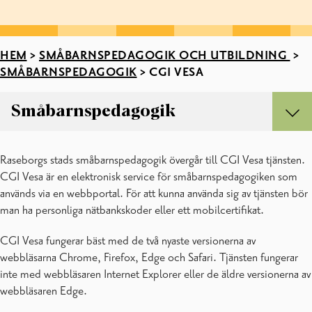
HEM
>
SMÅBARNSPEDAGOGIK OCH UTBILDNING
>
SMÅBARNSPEDAGOGIK
>
CGI VESA
Småbarnspedagogik
Småbarnspedagogik
Raseborgs stads småbarnspedagogik övergår till CGI Vesa tjänsten.
Ansökan om plats inom småbarnspedagogik
CGI Vesa är en elektronisk service för småbarnspedagogiken som
Blanketter
används via en webbportal. För att kunna använda sig av tjänsten bör
CGI Vesa
man ha personliga nätbankskoder eller ett mobilcertifikat.
Familjedagvård
Gruppfamiljedaghem
CGI Vesa fungerar bäst med de två nyaste versionerna av
In English: early childhood education
webbläsarna Chrome, Firefox, Edge och Safari. Tjänsten fungerar
Klientavgifter inom småbarnspedagogiken
inte med webbläsaren Internet Explorer eller de äldre versionerna av
Mångkulturell småbarnspedagogik
webbläsaren Edge.
Om småbarnspedagogiken i Raseborg