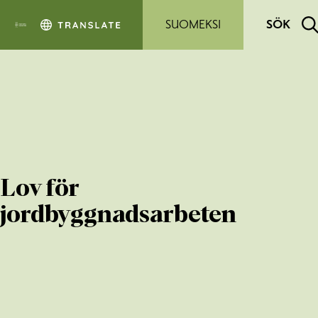
Hoppa till sidans innehåll
SUOMEKSI
SÖK
Lov för
jordbyggnadsarbeten