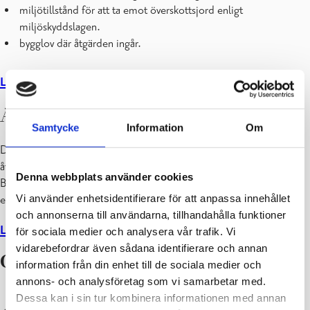
Kontaktuppgifter
miljötillstånd för att ta emot överskottsjord enligt
Korrigering av byggnadsregistret
miljöskyddslagen.
Lov för avloppsvattensystem
bygglov där åtgärden ingår.
Lov för jordbyggnadsarbeten
Lupapiste – ansök om lov via nätet
Läs mer om när du behöver ett tillstånd för miljöåtgärd.
Syner och granskningar
Ansökan
Samtycke
Information
Om
Du kan ansöka om du äger eller är innehavare av marken där
åtgärden ska göras. I annat fall behöver du en fullmakt.
Denna webbplats använder cookies
Behandlingsavgiften är 246 €. Till ansökan behöver du alltid göra
Vi använder enhetsidentifierare för att anpassa innehållet
ett grannhörande, som du kan göra själv eller be oss att göra.
och annonserna till användarna, tillhandahålla funktioner
Läs mer om grannhörandet.
för sociala medier och analysera vår trafik. Vi
vidarebefordrar även sådana identifierare och annan
Gör så här:
information från din enhet till de sociala medier och
annons- och analysföretag som vi samarbetar med.
Samla alla bilagor du behöver (se bilagor nedan).
Dessa kan i sin tur kombinera informationen med annan