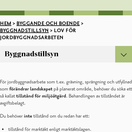
HEM
>
BYGGANDE OCH BOENDE
>
BYGGNADSTILLSYN
>
LOV FÖR
JORDBYGGNADSARBETEN
Byggnadstillsyn
Byggnadstillsyn
Bra att veta när du vill bygga /FAQ
För jordbyggnadsarbete som t.ex. grävning, sprängning och utfyllnad
Bygglov och bilagor
som
förändrar landskapet
på planerat område, behöver du söka ett
Byggnadsordning
så kallat
tillstånd för miljöåtgärd
. Behandlingen av tillståndet är
Byggnadstillsynens blanketter
avgiftsbelagt.
Byggnadstillsynens taxor
Förhandsvägledning
Du behöver
inte
tillstånd om du redan har ett:
Huvudprojekterarens uppgifter under bygglovsprocessen
Huvudritningar
tillstånd för marktäkt enligt marktäktslagen.