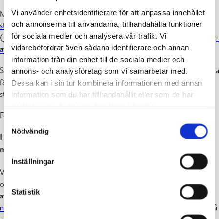
Vi använder enhetsidentifierare för att anpassa innehållet
Mera info, och
avfallshanteringsplans-blankett
hittas på
den
och annonserna till användarna, tillhandahålla funktioner
statliga miljöförvaltningens sidor
för sociala medier och analysera vår trafik. Vi
(
https://www.ymparisto.fi/sv/tillstand-och-skyldigheter/anmalning-
vidarebefordrar även sådana identifierare och annan
av-engangsnatur-enligt-msl/hamn
)
information från din enhet till de sociala medier och
Skicka in den ifyllda blankettentill
miljöenheten
. Kontakta oss gärna
annons- och analysföretag som vi samarbetar med.
för att få reda på mera om godkännandeprocessen och kraven som
Dessa kan i sin tur kombinera informationen med annan
ställs på just er hamn.
information som du har tillhandahållit eller som de har
samlat in när du har använt deras tjänster.
För beslutet tas ut en avgift (
se vår taxa
).
Samtyckesval
Nödvändig
I dessa fall behövs ingen avfallshanteringsplan i enlighet med
miljöskyddslagen för sjöfarten:
Inställningar
Vissa typer av småbåtshamnar, som kan räknas som ”platser och
områden vars konstruktioner och tjänster samt besökarantal och
Statistik
avfallsmängder är små”, behöver inte lämna in någon plan,
se
närmare definitioner i lagens 8 §
. Den allmänna avfallslagens krav på