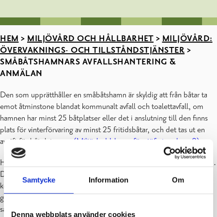
HEM
>
MILJÖVÅRD OCH HÅLLBARHET
>
MILJÖVÅRD:
ÖVERVAKNINGS- OCH TILLSTÅNDSTJÄNSTER
>
SMÅBÅTSHAMNARS AVFALLSHANTERING &
ANMÄLAN
Den som upprätthåller en småbåtshamn är skyldig att från båtar ta
emot åtminstone blandat kommunalt avfall och toalettavfall, om
hamnen har minst 25 båtplatser eller det i anslutning till den finns
plats för vinterförvaring av minst 25 fritidsbåtar, och det tas ut en
avgift för båtplatserna.
(Miljöskyddslagen för sjöfarten, kap. 9)
Hamninnehavaren ska göra upp en avfallshanteringsplan för hamnen.
Den ska bedömas och godkännas av miljövårdsmyndigheten i den
Samtycke
Information
Om
kommun där hamnen är belägen. Hamnen kan göra upp en
gemensam avfallshanteringsplan med en hamn som är belägen på
samma geografiska område.
Denna webbplats använder cookies