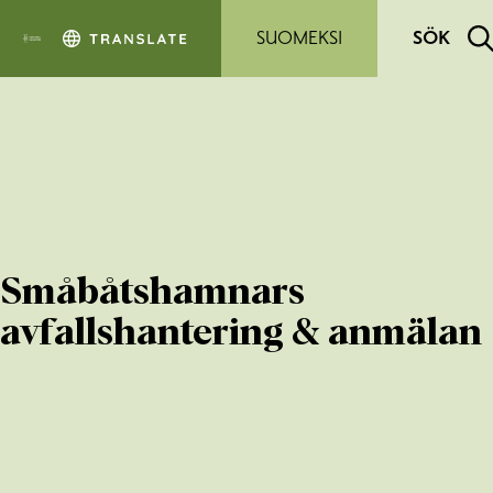
Hoppa till sidans innehåll
SUOMEKSI
SÖK
Småbåtshamnars
avfallshantering & anmälan